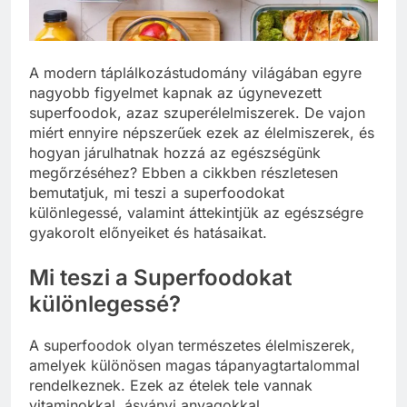
A modern táplálkozástudomány világában egyre
nagyobb figyelmet kapnak az úgynevezett
superfoodok, azaz szuperélelmiszerek. De vajon
miért ennyire népszerűek ezek az élelmiszerek, és
hogyan járulhatnak hozzá az egészségünk
megőrzéséhez? Ebben a cikkben részletesen
bemutatjuk, mi teszi a superfoodokat
különlegessé, valamint áttekintjük az egészségre
gyakorolt előnyeiket és hatásaikat.
Mi teszi a Superfoodokat
különlegessé?
A superfoodok olyan természetes élelmiszerek,
amelyek különösen magas tápanyagtartalommal
rendelkeznek. Ezek az ételek tele vannak
vitaminokkal, ásványi anyagokkal,