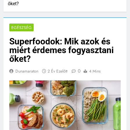
őket?
EGÉSZSÉG
Superfoodok: Mik azok és
miért érdemes fogyasztani
őket?
0
Dunamaraton
2 Év Ezelőtt
4 Mins