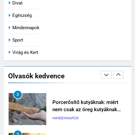
Divat
8
Egészség
Mit tegyünk és mit NE ha beüt a
Mindennapok
forróság a kertbe
VIRÁG ÉS KERT
Sport
Virág és Kert
1
Iratrendező mappa használata:
így alakíts ki átlátható
Olvasók kedvence
dokumentumkezelést
MINDENNAPOK
2
Porcerősítő kutyáknak: miért
nem csak az öreg kutyáknak
fontos?
MINDENNAPOK
3