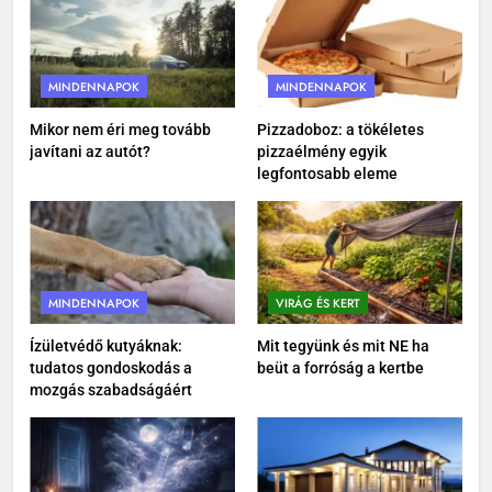
2
Porcerősítő kutyáknak: miért
nem csak az öreg kutyáknak
MINDENNAPOK
MINDENNAPOK
fontos?
MINDENNAPOK
Mikor nem éri meg tovább
Pizzadoboz: a tökéletes
javítani az autót?
pizzaélmény egyik
3
legfontosabb eleme
Felelős állattartás: több mint
etetés és szeretet
MINDENNAPOK
MINDENNAPOK
VIRÁG ÉS KERT
4
Varjúháj a sziklakertben: színes
Ízületvédő kutyáknak:
Mit tegyünk és mit NE ha
tudatos gondoskodás a
beüt a forróság a kertbe
növényszőnyeg a kövek között
mozgás szabadságáért
VIRÁG ÉS KERT
5
Mikor nem éri meg tovább