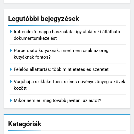
Legutóbbi bejegyzések
5
Iratrendező mappa használata: így alakíts ki átlátható
Mikor nem éri meg tovább
dokumentumkezelést
javítani az autót?
Porcerősítő kutyáknak: miért nem csak az öreg
MINDENNAPOK
kutyáknak fontos?
Felelős állattartás: több mint etetés és szeretet
6
Pizzadoboz: a tökéletes
Varjúháj a sziklakertben: színes növényszőnyeg a kövek
pizzaélmény egyik legfontosabb
között
eleme
MINDENNAPOK
Mikor nem éri meg tovább javítani az autót?
7
Ízületvédő kutyáknak: tudatos
Kategóriák
gondoskodás a mozgás
szabadságáért
MINDENNAPOK