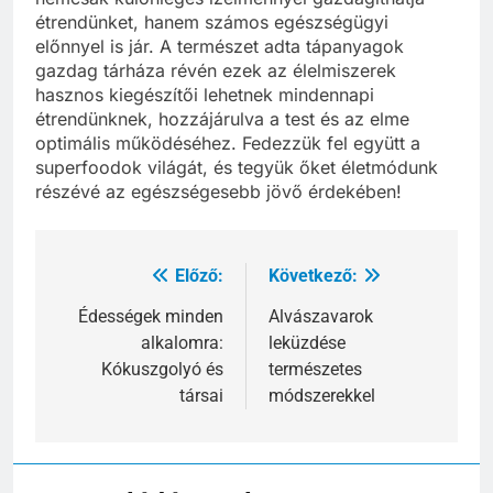
étrendünket, hanem számos egészségügyi
előnnyel is jár. A természet adta tápanyagok
gazdag tárháza révén ezek az élelmiszerek
hasznos kiegészítői lehetnek mindennapi
étrendünknek, hozzájárulva a test és az elme
optimális működéséhez. Fedezzük fel együtt a
superfoodok világát, és tegyük őket életmódunk
részévé az egészségesebb jövő érdekében!
Előző:
Következő:
Bejegyzés
navigáció
Édességek minden
Alvászavarok
alkalomra:
leküzdése
Kókuszgolyó és
természetes
társai
módszerekkel