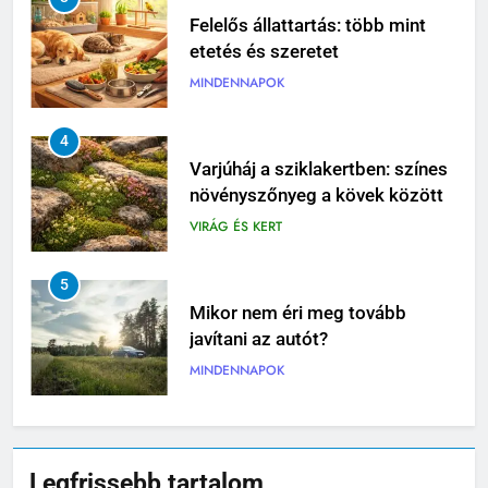
Felelős állattartás: több mint
etetés és szeretet
MINDENNAPOK
4
Varjúháj a sziklakertben: színes
növényszőnyeg a kövek között
VIRÁG ÉS KERT
5
Mikor nem éri meg tovább
javítani az autót?
MINDENNAPOK
6
Pizzadoboz: a tökéletes
Legfrissebb tartalom
pizzaélmény egyik legfontosabb