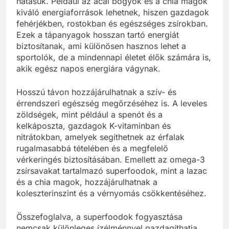
hatásuk. Például az acai bogyók és a chia magok
kiváló energiaforrások lehetnek, hiszen gazdagok
fehérjékben, rostokban és egészséges zsírokban.
Ezek a tápanyagok hosszan tartó energiát
biztosítanak, ami különösen hasznos lehet a
sportolók, de a mindennapi életet élők számára is,
akik egész napos energiára vágynak.
Hosszú távon hozzájárulhatnak a szív- és
érrendszeri egészség megőrzéséhez is. A leveles
zöldségek, mint például a spenót és a
kelkáposzta, gazdagok K-vitaminban és
nitrátokban, amelyek segíthetnek az érfalak
rugalmasabbá tételében és a megfelelő
vérkeringés biztosításában. Emellett az omega-3
zsírsavakat tartalmazó superfoodok, mint a lazac
és a chia magok, hozzájárulhatnak a
koleszterinszint és a vérnyomás csökkentéséhez.
Összefoglalva, a superfoodok fogyasztása
nemcsak különleges ízélménnyel gazdagíthatja