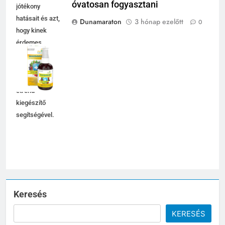
óvatosan fogyasztani
jótékony
hatásait és azt,
Dunamaraton
3 hónap ezelőtt
0
hogy kinek
érdemes
óvatosan
fogyasztani a
Maximmum
étrend-
kiegészítő
segítségével.
Keresés
KERESÉS