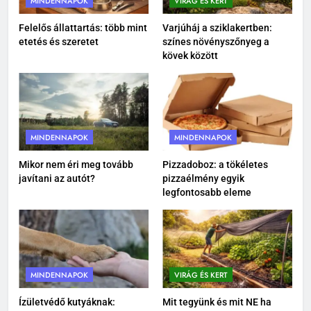
MINDENNAPOK
VIRÁG ÉS KERT
1
Iratrendező mappa használata:
Felelős állattartás: több mint
Varjúháj a sziklakertben:
etetés és szeretet
színes növényszőnyeg a
így alakíts ki átlátható
kövek között
dokumentumkezelést
MINDENNAPOK
2
Porcerősítő kutyáknak: miért
nem csak az öreg kutyáknak
MINDENNAPOK
MINDENNAPOK
fontos?
MINDENNAPOK
Mikor nem éri meg tovább
Pizzadoboz: a tökéletes
javítani az autót?
pizzaélmény egyik
3
legfontosabb eleme
Felelős állattartás: több mint
etetés és szeretet
MINDENNAPOK
MINDENNAPOK
VIRÁG ÉS KERT
4
Varjúháj a sziklakertben: színes
Ízületvédő kutyáknak:
Mit tegyünk és mit NE ha