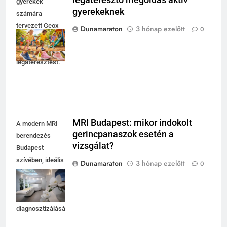
légáteresztő megoldás aktív
gyerekek
gyerekeknek
számára
tervezett Geox
Dunamaraton
3 hónap ezelőtt
0
cipő biztosítja a
kényelmet és a
légáteresztést.
MRI Budapest: mikor indokolt
A modern MRI
gerincpanaszok esetén a
berendezés
vizsgálat?
Budapest
szívében, ideális
Dunamaraton
3 hónap ezelőtt
0
választás
gerincpanaszok
pontos
diagnosztizálásához.