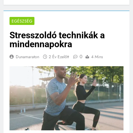
EGÉSZSÉG
Stresszoldó technikák a
mindennapokra
0
Dunamaraton
2 Év Ezelőtt
4 Mins