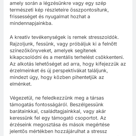
amely során a légzésünkre vagy egy szép
természeti kép részleteire összpontosítunk,
frissességet és nyugalmat hozhat a
mindennapjainkba.
A kreatív tevékenységek is remek stresszoldók.
Rajzoljunk, fessünk, vagy próbáljuk ki a felnőtt
színezőkönyveket, amelyek segítenek
kikapcsolódni és a mentális terhelést csökkenteni.
Az alkotás lehetőséget ad arra, hogy kifejezzük az
érzelmeinket és új perspektívákat találjunk,
mindezt úgy, hogy közben pihentetjük az
elménket.
Végezetül, ne feledkezzünk meg a társas
támogatás fontosságáról. Beszélgessünk
barátainkkal, családtagjainkkal, vagy akár
keressünk fel egy támogató csoportot. Az
érzéseink megosztása és mások megértése
jelentős mértékben hozzájárulhat a stressz