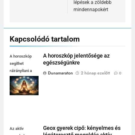
lépések a zöldebb
mindennapokért
Kapcsolódó tartalom
A horoszkóp jelentősége az
A horoszkóp
egészségünkre
segíthet
ráirányítani a
Dunamaraton
2 hónap ezelőtt
0
figyelmet a
testünk
jelzéseire.
Geox gyerek cipő: kényelmes és
Az aktív