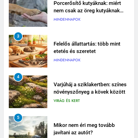
Porcerősítő kutyáknak: miért
nem csak az öreg kutyáknak
fontos?
MINDENNAPOK
3
Felelős állattartás: több mint
etetés és szeretet
MINDENNAPOK
4
Varjúháj a sziklakertben: színes
növényszőnyeg a kövek között
VIRÁG ÉS KERT
5
Mikor nem éri meg tovább
javítani az autót?