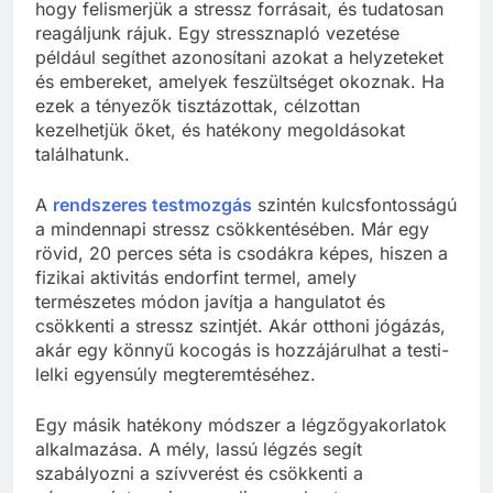
hogy felismerjük a stressz forrásait, és tudatosan
reagáljunk rájuk. Egy stressznapló vezetése
például segíthet azonosítani azokat a helyzeteket
és embereket, amelyek feszültséget okoznak. Ha
ezek a tényezők tisztázottak, célzottan
kezelhetjük őket, és hatékony megoldásokat
találhatunk.
A
rendszeres testmozgás
szintén kulcsfontosságú
a mindennapi stressz csökkentésében. Már egy
rövid, 20 perces séta is csodákra képes, hiszen a
fizikai aktivitás endorfint termel, amely
természetes módon javítja a hangulatot és
csökkenti a stressz szintjét. Akár otthoni jógázás,
akár egy könnyű kocogás is hozzájárulhat a testi-
lelki egyensúly megteremtéséhez.
Egy másik hatékony módszer a légzőgyakorlatok
alkalmazása. A mély, lassú légzés segít
szabályozni a szívverést és csökkenti a