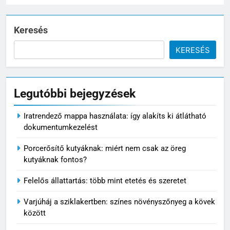
Keresés
KERESÉS
Legutóbbi bejegyzések
5
Iratrendező mappa használata: így alakíts ki átlátható
Mikor nem éri meg tovább
dokumentumkezelést
javítani az autót?
Porcerősítő kutyáknak: miért nem csak az öreg
MINDENNAPOK
kutyáknak fontos?
Felelős állattartás: több mint etetés és szeretet
6
Pizzadoboz: a tökéletes
Varjúháj a sziklakertben: színes növényszőnyeg a kövek
pizzaélmény egyik legfontosabb
között
eleme
MINDENNAPOK