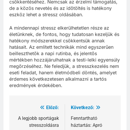
csökkentéséhez. Nemcsak az érzelmi támogatás,
de a közös nevetés és az időtöltés is hatékony
eszköz lehet a stressz oldásában.
A mindennapi stressz elkerülhetetlen része az
életünknek, de fontos, hogy tudatosan kezeljük és
hatékony módszerekkel csökkentsük annak
hatásait. Az említett technikák mind egyszerűen
beilleszthetők a napi rutinba, és jelentős
mértékben hozzájárulhatnak a testi-lelki egyensúly
megőrzéséhez. Ne feledjük, a stresszkezelés nem
eseti feladat, hanem életmódbeli döntés, amelyet
érdemes következetesen alkalmazni a tartós
eredmények érdekében.
Előző:
Következő:
Bejegyzés
navigáció
A legjobb sportágak
Fenntartható
stresszoldásra
háztartás: Apró