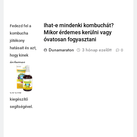
Ihat-e mindenki kombuchát?
Fedezd fel a
Mikor érdemes kerülni vagy
kombucha
óvatosan fogyasztani
jótékony
hatásait és azt,
Dunamaraton
3 hónap ezelőtt
0
hogy kinek
érdemes
óvatosan
fogyasztani a
Maximmum
étrend-
kiegészítő
segítségével.