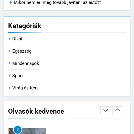
Mikor nem éri meg tovább javítani az autót?
7
Ízületvédő kutyáknak: tudatos
Kategóriák
gondoskodás a mozgás
szabadságáért
MINDENNAPOK
Divat
8
Egészség
Mit tegyünk és mit NE ha beüt a
Mindennapok
forróság a kertbe
VIRÁG ÉS KERT
Sport
Virág és Kert
1
Iratrendező mappa használata:
így alakíts ki átlátható
Olvasók kedvence
dokumentumkezelést
MINDENNAPOK
2