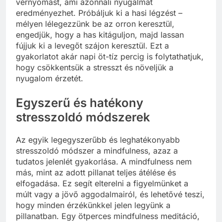
vérnyomást, ami azonnali nyugalmat
eredményezhet. Próbáljuk ki a hasi légzést –
mélyen lélegezzünk be az orron keresztül,
engedjük, hogy a has kitáguljon, majd lassan
fújjuk ki a levegőt szájon keresztül. Ezt a
gyakorlatot akár napi öt-tíz percig is folytathatjuk,
hogy csökkentsük a stresszt és növeljük a
nyugalom érzetét.
Egyszerű és hatékony
stresszoldó módszerek
Az egyik legegyszerűbb és leghatékonyabb
stresszoldó módszer a mindfulness, azaz a
tudatos jelenlét gyakorlása. A mindfulness nem
más, mint az adott pillanat teljes átélése és
elfogadása. Ez segít elterelni a figyelmünket a
múlt vagy a jövő aggodalmairól, és lehetővé teszi,
hogy minden érzékünkkel jelen legyünk a
pillanatban. Egy ötperces mindfulness meditáció,