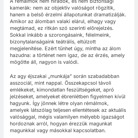
A rémálmok nem híradók, és nem biztonsági
kamerák: nem az objektív valóságot rögzítik,
hanem a belső érzelmi állapotunkat dramatizálják.
Amikor az álomban valaki elárul, elhagy vagy
megtámad, ez ritkán szó szerinti előrejelzés.
Sokkal inkább a szorongásaink, félelmeink,
bizonytalanságaink teátrális, eltúlzott
megjelenítése. Ezért tűnhet úgy, mintha az álom
hazudna: a történet nem igaz, de az érzés, amely
mögötte áll, nagyon is valódi.
Az agy éjszakai „munkája” során szabadabban
asszociál, mint nappal. Összekapcsol távoli
emlékeket, kimondatlan feszültségeket, apró
jelzéseket, amelyeket ébrenlétben figyelmen kívül
hagyunk. Így jönnek létre olyan rémálmok,
amelyek látszólag teljesen ellentétesek az aktuális
valósággal, mégis valamilyen mélyebb igazságot
hordoznak arról, hogyan érezzük magunkat
magunkkal vagy másokkal kapcsolatban.