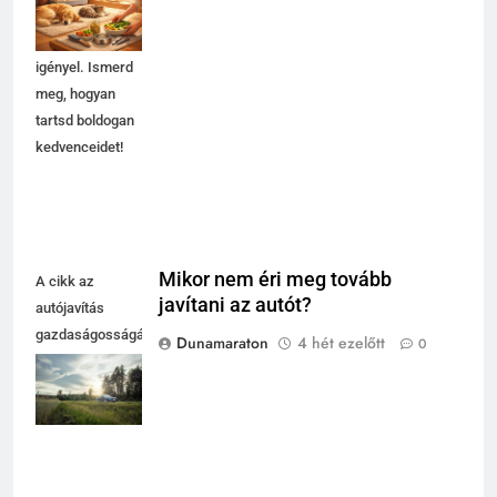
biztonságos
környezetet és
gondoskodást is
igényel. Ismerd
meg, hogyan
tartsd boldogan
kedvenceidet!
Mikor nem éri meg tovább
A cikk az
javítani az autót?
autójavítás
gazdaságosságáról
Dunamaraton
4 hét ezelőtt
0
szól, hogy mikor
éri meg a javítás
és mikor nem.