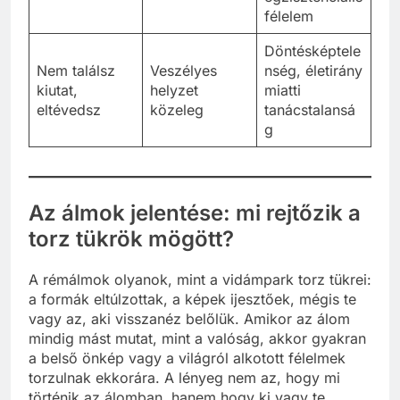
kirabolnak
katasztrófa
egzisztenciális
félelem
Döntésképtele
Nem találsz
Veszélyes
nség, életirány
kiutat,
helyzet
miatti
eltévedsz
közeleg
tanácstalansá
g
Az álmok jelentése: mi rejtőzik a
torz tükrök mögött?
A rémálmok olyanok, mint a vidámpark torz tükrei:
a formák eltúlzottak, a képek ijesztőek, mégis te
vagy az, aki visszanéz belőlük. Amikor az álom
mindig mást mutat, mint a valóság, akkor gyakran
a belső önkép vagy a világról alkotott félelmek
torzulnak ekkorára. A lényeg nem az, hogy mi