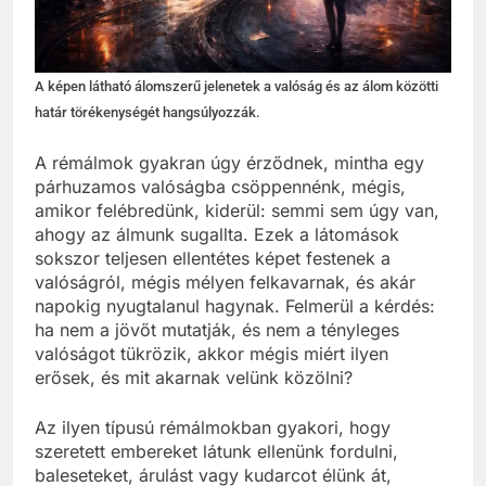
A képen látható álomszerű jelenetek a valóság és az álom közötti
határ törékenységét hangsúlyozzák.
A rémálmok gyakran úgy érződnek, mintha egy
párhuzamos valóságba csöppennénk, mégis,
amikor felébredünk, kiderül: semmi sem úgy van,
ahogy az álmunk sugallta. Ezek a látomások
sokszor teljesen ellentétes képet festenek a
valóságról, mégis mélyen felkavarnak, és akár
napokig nyugtalanul hagynak. Felmerül a kérdés:
ha nem a jövőt mutatják, és nem a tényleges
valóságot tükrözik, akkor mégis miért ilyen
erősek, és mit akarnak velünk közölni?
Az ilyen típusú rémálmokban gyakori, hogy
szeretett embereket látunk ellenünk fordulni,