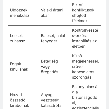
Elkerült
Üldöznek,
Valaki ártani
konfliktusok,
menekülsz
akar
elfojtott
félelmek
Kontrollveszté
Leesel,
Baleset, halál
s-érzés,
zuhansz
fenyeget
instabilitás az
életben
Külső
Betegség
megjelenéssel,
Fogak
vagy
erővel
kihullanak
öregedés
kapcsolatos
szorongás
Bizonytalansá
g a
Házad
Anyagi
biztonságodd
összedől,
veszteség,
al,