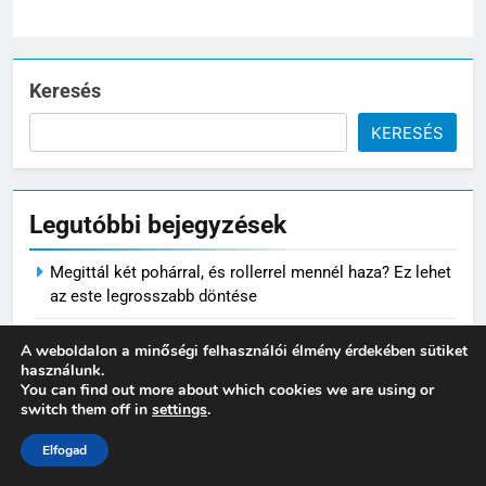
Keresés
KERESÉS
5
Varjúháj a sziklakertben: színes
növényszőnyeg a kövek között
Legutóbbi bejegyzések
VIRÁG ÉS KERT
Megittál két pohárral, és rollerrel mennél haza? Ez lehet
6
az este legrosszabb döntése
Mikor nem éri meg tovább
A weboldalon a minőségi felhasználói élmény érdekében sütiket
Iratrendező mappa használata: így alakíts ki átlátható
javítani az autót?
használunk.
dokumentumkezelést
You can find out more about which cookies we are using or
MINDENNAPOK
switch them off in
settings
.
Porcerősítő kutyáknak: miért nem csak az öreg
Elfogad
kutyáknak fontos?
7
Pizzadoboz: a tökéletes