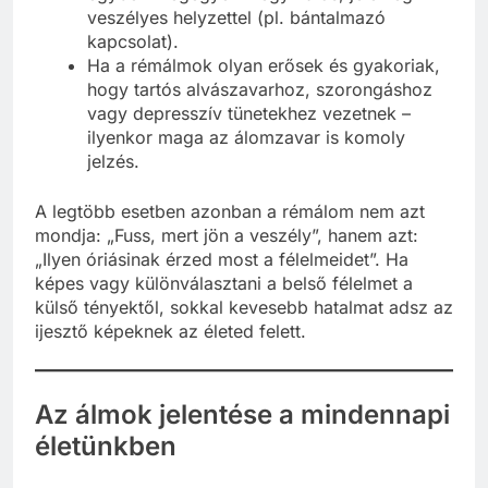
egyben megegyezik egy valós, jelenlegi
veszélyes helyzettel (pl. bántalmazó
kapcsolat).
Ha a rémálmok olyan erősek és gyakoriak,
hogy tartós alvászavarhoz, szorongáshoz
vagy depresszív tünetekhez vezetnek –
ilyenkor maga az álomzavar is komoly
jelzés.
A legtöbb esetben azonban a rémálom nem azt
mondja: „Fuss, mert jön a veszély”, hanem azt:
„Ilyen óriásinak érzed most a félelmeidet”. Ha
képes vagy különválasztani a belső félelmet a
külső tényektől, sokkal kevesebb hatalmat adsz az
ijesztő képeknek az életed felett.
Az álmok jelentése a mindennapi
életünkben