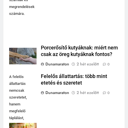
számlák és
megrendelések
számára.
Porcerősítő kutyáknak: miért nem
csak az öreg kutyáknak fontos?
Dunamaraton
2 hét ezelőtt
0
Felelős állattartás: több mint
A felelős
etetés és szeretet
állattartás
nemcsak
Dunamaraton
2 hét ezelőtt
0
szeretetet,
hanem
megfelelő
táplálást,