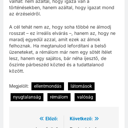
változtatásra. Így a „hazudó” rémálom is segítővé
válhat: nem azáltal, hogy igaza van a
történésekben, hanem azáltal, hogy igazat mond
az érzéseidről.
A cél tehát nem az, hogy soha többé ne álmodj
rosszat – ez irreális elvárás –, hanem az, hogy ne
maradj egyedül azzal, amit ezek az álmok
felhoznak. Ha megtanulod lefordítani a belső
üzeneteket, a rémálom már nem egy sötét ítélet
lesz, hanem egy sajátos, bár néha ijesztő, de
őszinte párbeszéd közted és a tudattalanod
között.
Megjelölt:
ellentmondás
látomások
nyugtalanság
rémálom
valóság
Előző:
Következő:
Bejegyzés