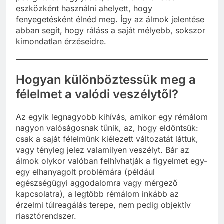
pedig ítélet vagy jóslat, akkor elkezdheted
eszközként használni ahelyett, hogy
fenyegetésként élnéd meg. Így az álmok jelentése
abban segít, hogy ráláss a saját mélyebb, sokszor
kimondatlan érzéseidre.
Hogyan különböztessük meg a
félelmet a valódi veszélytől?
Az egyik legnagyobb kihívás, amikor egy rémálom
nagyon valóságosnak tűnik, az, hogy eldöntsük:
csak a saját félelmünk kiélezett változatát láttuk,
vagy tényleg jelez valamilyen veszélyt. Bár az
álmok olykor valóban felhívhatják a figyelmet egy-
egy elhanyagolt problémára (például
egészségügyi aggodalomra vagy mérgező
kapcsolatra), a legtöbb rémálom inkább az
érzelmi túlreagálás terepe, nem pedig objektív