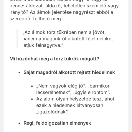
történik az álomban, hanem hogy ki vagy te
benne: áldozat, üldöző, tehetetlen szemlélő vagy
irányító? Az álmok jelentése nagyrészt ebből a
szerepből fejthető meg.
„Az álmok torz tükrében nem a jövőt,
hanem a magunkról alkotott félelmeinket
látjuk felnagyítva.”
Mi húzódhat meg a torz tükrök mögött?
Saját magadról alkotott rejtett hiedelmek
„Nem vagyok elég jó”, „bármikor
lecserélhetnek”, „úgyis elrontom”.
Az álom olyan helyzetbe tesz, ahol
ezek a hiedelmek látványosan
„igazolódnak”.
Régi, feldolgozatlan élmények