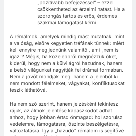
akár átírod a történetet egy
„pozitívabb befejezéssel” – ezzel
csökkentheted az érzelmi hatást. Ha a
szorongás tartós és erős, érdemes
szakmai támogatást kérni.
A rémálmok, amelyek mindig mást mutatnak, mint
a valóság, elsőre kegyetlen tréfának tűnnek: miért
kell ennyire megijednünk valamitől, ami „nem is
igaz”? Mégis, ha közelebbről megnézzük őket,
kiderül, hogy nem a külvilágról hazudnak, hanem
a belső világunkat nagyítják fel drámai formában.
Nem a jövőt mondják meg, hanem a jelenből ki
nem mondott félelmeket, vágyakat, konfliktusokat
teszik láthatóvá.
Ha nem szó szerint, hanem jelzésként tekintesz
rájuk, az álmok jelentése kapaszkodót adhat
ahhoz, hogy jobban értsd önmagad: hol szorulsz
védelemre, támogatásra, őszinte beszélgetésre,