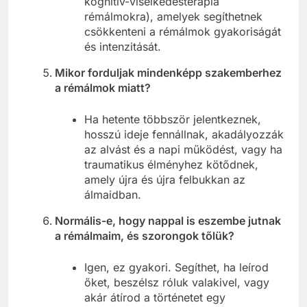
kognitív-viselkedésterápia
rémálmokra), amelyek segíthetnek
csökkenteni a rémálmok gyakoriságát
és intenzitását.
Mikor forduljak mindenképp szakemberhez
a rémálmok miatt?
Ha hetente többször jelentkeznek,
hosszú ideje fennállnak, akadályozzák
az alvást és a napi működést, vagy ha
traumatikus élményhez kötődnek,
amely újra és újra felbukkan az
álmaidban.
Normális-e, hogy nappal is eszembe jutnak
a rémálmaim, és szorongok tőlük?
Igen, ez gyakori. Segíthet, ha leírod
őket, beszélsz róluk valakivel, vagy