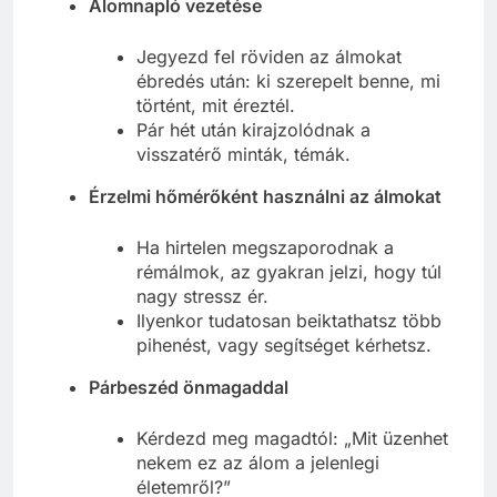
Álomnapló vezetése
Jegyezd fel röviden az álmokat
ébredés után: ki szerepelt benne, mi
történt, mit éreztél.
Pár hét után kirajzolódnak a
visszatérő minták, témák.
Érzelmi hőmérőként használni az álmokat
Ha hirtelen megszaporodnak a
rémálmok, az gyakran jelzi, hogy túl
nagy stressz ér.
Ilyenkor tudatosan beiktathatsz több
pihenést, vagy segítséget kérhetsz.
Párbeszéd önmagaddal
Kérdezd meg magadtól: „Mit üzenhet
nekem ez az álom a jelenlegi