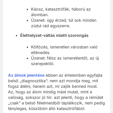
Érzelmi túlterheltség
Káosz, katasztrófák, háború az
álomban.
Üzenet: úgy érzed, túl sok minden
zúdul rád egyszerre.
Élethelyzet-váltás miatti szorongás
Költözés, ismeretlen városban való
eltévedés.
Üzenet: félsz az ismeretlentől, az új
szerepektől.
Az álmok jelentése
ebben az értelemben egyfajta
belső „diagnosztika”: nem azt mondja meg, mit
fogsz átélni, hanem azt, mi zajlik benned most.
Az, hogy az álom mindig mást mutat, mint a
valóság, sokszor jó hír: azt jelenti, hogy a rémület
„csak” a belső félelmeidből táplálkozik, nem pedig
tényleges, küszöbön álló katasztrófából.