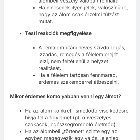
álombeli veszély valóban fennáll?”
Ha nincsenek ilyen jelek, valószínűbb,
hogy az álom csak érzelmi túlzást
mutat.
Testi reakciók megfigyelése
A rémálom utáni heves szívdobogás,
izzadás, remegés a félelem erejét
jelzi, nem feltétlenül a helyzet
realitását.
Ha a félelem tartósan fennmarad,
érdemes szakemberrel átbeszélni.
Mikor érdemes komolyabban venni egy álmot?
Ha az álom konkrét, ismétlődő viselkedésre
hívja fel a figyelmet (pl. önveszélyes
szokások, egészségromboló életmód).
Ha az álombeli „történet” szinte egy az