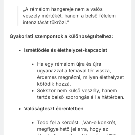
riasztórendszer.
„A rémálom hangereje nem a valós
veszély mértékét, hanem a belső félelem
intenzitását tükrözi.”
Gyakorlati szempontok a különbségtételhez:
Ismétlődés és élethelyzet-kapcsolat
Ha egy rémálom újra és újra
ugyanazzal a témával tér vissza,
érdemes megnézni, milyen élethelyzet
kötődik hozzá.
Sokszor nem külső veszély, hanem
tartós belső szorongás áll a háttérben.
Valóságteszt ébrenlétben
Tedd fel a kérdést: „Van-e konkrét,
megfigyelhető jel arra, hogy az