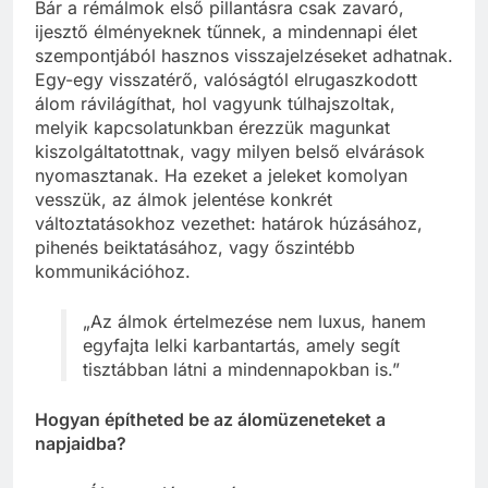
Bár a rémálmok első pillantásra csak zavaró,
ijesztő élményeknek tűnnek, a mindennapi élet
szempontjából hasznos visszajelzéseket adhatnak.
Egy-egy visszatérő, valóságtól elrugaszkodott
álom rávilágíthat, hol vagyunk túlhajszoltak,
melyik kapcsolatunkban érezzük magunkat
kiszolgáltatottnak, vagy milyen belső elvárások
nyomasztanak. Ha ezeket a jeleket komolyan
vesszük, az álmok jelentése konkrét
változtatásokhoz vezethet: határok húzásához,
pihenés beiktatásához, vagy őszintébb
kommunikációhoz.
„Az álmok értelmezése nem luxus, hanem
egyfajta lelki karbantartás, amely segít
tisztábban látni a mindennapokban is.”
Hogyan építheted be az álomüzeneteket a
napjaidba?