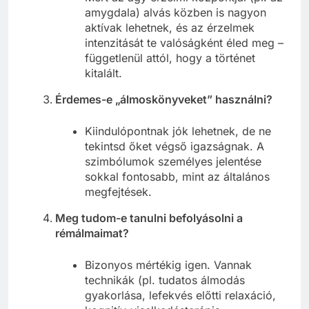
Mert az agy érzelmi központjai (pl. az
amygdala) alvás közben is nagyon
aktívak lehetnek, és az érzelmek
intenzitását te valóságként éled meg –
függetlenül attól, hogy a történet
kitalált.
Érdemes-e „álmoskönyveket” használni?
Kiindulópontnak jók lehetnek, de ne
tekintsd őket végső igazságnak. A
szimbólumok személyes jelentése
sokkal fontosabb, mint az általános
megfejtések.
Meg tudom-e tanulni befolyásolni a
rémálmaimat?
Bizonyos mértékig igen. Vannak
technikák (pl. tudatos álmodás
gyakorlása, lefekvés előtti relaxáció,