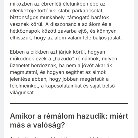
baleseteket, árulást vagy kudarcot élünk át,
miközben az ébrenléti életünkben épp az
ellenkezője történik: stabil párkapcsolat,
biztonságos munkahely, támogató barátok
vesznek körül. A disszonancia az álom és a
hétköznapok között zavarba ejtő, és könnyen
elhisszük, hogy az álom valamiféle baljós jóslat.
Ebben a cikkben azt járjuk körül, hogyan
működnek ezek a „hazudó” rémálmok, milyen
üzenetet hordoznak, ha nem a jövőt akarják
megmutatni, és hogyan segíthet az álmok
jelentése abban, hogy jobban megértsük a
félelmeinket, a kapcsolatainkat és saját belső
világunkat.
Amikor a rémálom hazudik: miért
más a valóság?