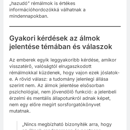
hanem jelzésként olvasni bennük, akkor a
„hazudó” rémálmok is értékes
információhordozókká válhatnak a
mindennapokban.
Gyakori kérdések az álmok
jelentése témában és válaszok
Az emberek egyik leggyakoribb kérdése, amikor
visszatérő, valóságtól elrugaszkodott
rémálmokkal küzdenek, hogy vajon ezek jóslatok-
e. A rövid válasz: a tudomány jelenlegi állása
szerint nem. Az álmok jelentése elsősorban
pszichológiai, nem jövendölő funkció: a jelenbeli
érzelmi és mentális állapotunkról adnak képet,
nem egy előre megírt sorsforgatókönyvet
mutatnak.
„Nincs megbízható bizonyíték arra, hogy