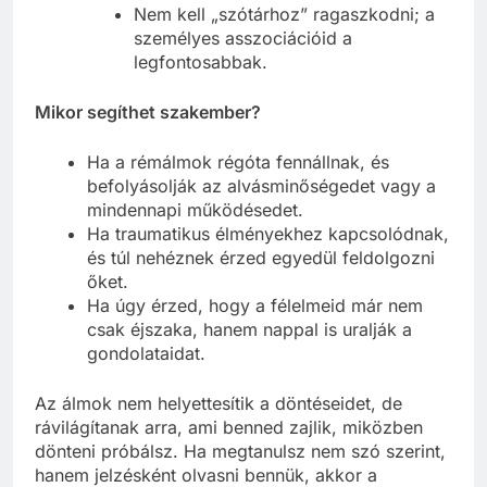
életemről?”
Nem kell „szótárhoz” ragaszkodni; a
személyes asszociációid a
legfontosabbak.
Mikor segíthet szakember?
Ha a rémálmok régóta fennállnak, és
befolyásolják az alvásminőségedet vagy a
mindennapi működésedet.
Ha traumatikus élményekhez kapcsolódnak,
és túl nehéznek érzed egyedül feldolgozni
őket.
Ha úgy érzed, hogy a félelmeid már nem
csak éjszaka, hanem nappal is uralják a
gondolataidat.
Az álmok nem helyettesítik a döntéseidet, de
rávilágítanak arra, ami benned zajlik, miközben
dönteni próbálsz. Ha megtanulsz nem szó szerint,