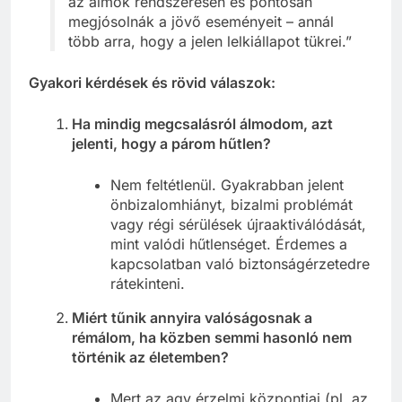
az álmok rendszeresen és pontosan
megjósolnák a jövő eseményeit – annál
több arra, hogy a jelen lelkiállapot tükrei.”
Gyakori kérdések és rövid válaszok:
Ha mindig megcsalásról álmodom, azt
jelenti, hogy a párom hűtlen?
Nem feltétlenül. Gyakrabban jelent
önbizalomhiányt, bizalmi problémát
vagy régi sérülések újraaktiválódását,
mint valódi hűtlenséget. Érdemes a
kapcsolatban való biztonságérzetedre
rátekinteni.
Miért tűnik annyira valóságosnak a
rémálom, ha közben semmi hasonló nem
történik az életemben?