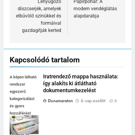
navigáció
Lenyűgöző
Papírpohár: A
díszcserjék, amelyek
modern vendéglátás
elbűvölő színükkel és
alapdarabja
formáival
gazdagítják kerted
Kapcsolódó tartalom
Iratrendező mappa használata:
A képen látható
így alakíts ki átlátható
rendszer
dokumentumkezelést
egyszerű
kategorizálást
Dunamaraton
6 nap ezelőtt
0
és gyors
hozzáférést
biztosít a
szerződések,