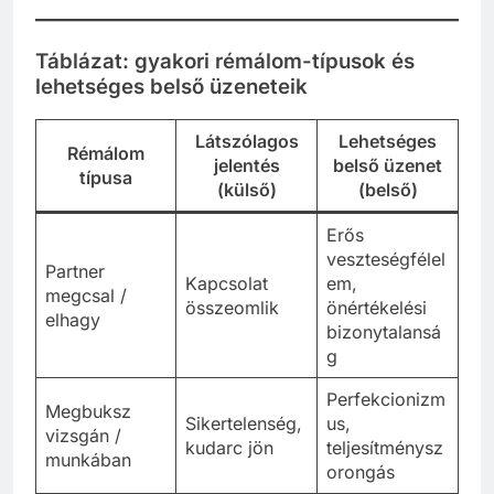
Táblázat: gyakori rémálom-típusok és
lehetséges belső üzeneteik
Látszólagos
Lehetséges
Rémálom
jelentés
belső üzenet
típusa
(külső)
(belső)
Erős
veszteségfélel
Partner
Kapcsolat
em,
megcsal /
összeomlik
önértékelési
elhagy
bizonytalansá
g
Perfekcionizm
Megbuksz
Sikertelenség,
us,
vizsgán /
kudarc jön
teljesítménysz
munkában
orongás