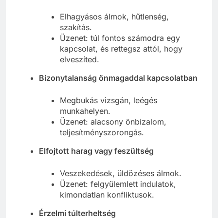
Félelem a veszteségtől
Elhagyásos álmok, hűtlenség,
szakítás.
Üzenet: túl fontos számodra egy
kapcsolat, és rettegsz attól, hogy
elveszíted.
Bizonytalanság önmagaddal kapcsolatban
Megbukás vizsgán, leégés
munkahelyen.
Üzenet: alacsony önbizalom,
teljesítményszorongás.
Elfojtott harag vagy feszültség
Veszekedések, üldözéses álmok.
Üzenet: felgyülemlett indulatok,
kimondatlan konfliktusok.