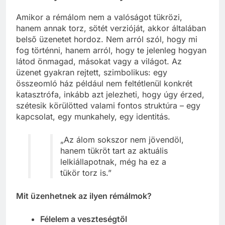
nem a jövőt mutatják?
Amikor a rémálom nem a valóságot tükrözi,
hanem annak torz, sötét verzióját, akkor általában
belső üzenetet hordoz. Nem arról szól, hogy mi
fog történni, hanem arról, hogy te jelenleg hogyan
látod önmagad, másokat vagy a világot. Az
üzenet gyakran rejtett, szimbolikus: egy
összeomló ház például nem feltétlenül konkrét
katasztrófa, inkább azt jelezheti, hogy úgy érzed,
szétesik körülötted valami fontos struktúra – egy
kapcsolat, egy munkahely, egy identitás.
„Az álom sokszor nem jövendöl,
hanem tükröt tart az aktuális
lelkiállapotnak, még ha ez a
tükör torz is.”
Mit üzenhetnek az ilyen rémálmok?