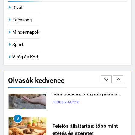
VIRÁG ÉS KERT
Divat
1
Egészség
Iratrendező mappa használata:
Mindennapok
így alakíts ki átlátható
dokumentumkezelést
MINDENNAPOK
Sport
Virág és Kert
2
Porcerősítő kutyáknak: miért
nem csak az öreg kutyáknak
Olvasók kedvence
fontos?
MINDENNAPOK
3
Felelős állattartás: több mint
etetés és szeretet
MINDENNAPOK