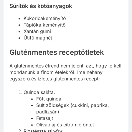
Sűrítők és kötőanyagok
Kukoricakeményítő
Tápióka keményítő
Xantán gumi
Útifű maghéj
Gluténmentes receptötletek
A gluténmentes étrend nem jelenti azt, hogy le kell
mondanunk a finom ételekről. Íme néhány
egyszerű és ízletes gluténmentes recept:
Quinoa saláta:
Főtt quinoa
Sült zöldségek (cukkini, paprika,
padlizsán)
Fetasajt
Olívaolaj és citromlé öntet
Rizstészta stir-fry: