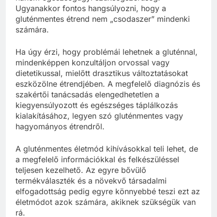
Ugyanakkor fontos hangsúlyozni, hogy a
gluténmentes étrend nem „csodaszer” mindenki
számára.
Ha úgy érzi, hogy problémái lehetnek a gluténnal,
mindenképpen konzultáljon orvossal vagy
dietetikussal, mielőtt drasztikus változtatásokat
eszközölne étrendjében. A megfelelő diagnózis és
szakértői tanácsadás elengedhetetlen a
kiegyensúlyozott és egészséges táplálkozás
kialakításához, legyen szó gluténmentes vagy
hagyományos étrendről.
A gluténmentes életmód kihívásokkal teli lehet, de
a megfelelő információkkal és felkészüléssel
teljesen kezelhető. Az egyre bővülő
termékválaszték és a növekvő társadalmi
elfogadottság pedig egyre könnyebbé teszi ezt az
életmódot azok számára, akiknek szükségük van
rá.