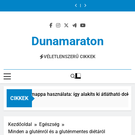
Varjúháj a
Iratrendező
Ugrás
növényszőnyeg a
alakíts ki
nem csak az öreg
mint etetés és
sziklakertben:
mappa
Porcerősítő
Felelős
kövek között
átlátható
kutyáknak
szeretet
színes
használata: így
a
kutyáknak: miért
állattartás: több
Varjúháj a
dokumentumkezelést
fontos?
növényszőnyeg a
alakíts ki
nem csak az öreg
mint etetés és
sziklakertben:
tartalomra
kövek között
átlátható
kutyáknak
szeretet
színes
dokumentumkezelést
fontos?
növényszőnyeg a
kövek között
Dunamaraton
Sport, Egészség És Mindennapi Témák
VÉLETLENSZERŰ CIKKEK
trendező mappa használata: így alakíts ki átlátható dokument
CIKKEK
p Ezelőtt
Kezdőoldal
Egészség
Minden a gluténról és a gluténmentes diétáról