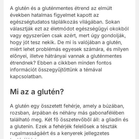
A glutén és a gluténmentes étrend az elmúlt
években hatalmas figyelmet kapott az
egészségtudatos táplálkozás világában. Sokan
választják ezt az életmódot egészségügyi okokból
vagy egyszerűen csak azért, mert úgy gondolják,
hogy jót tesz nekik. De mi is valójában a glutén,
miért lehet problémás egyesek számára, és milyen
előnyei, illetve hátrányai vannak a gluténmentes
étrendnek? Ebben a cikkben minden fontos
információt összegyűjtöttünk a témával
kapcsolatban.
Mi az a glutén?
A glutén egy összetett fehérje, amely a búzában,
rozsban, árpában és néhány más gabonafélében
található meg. Két fő összetevőből áll: a gliadin és
a glutenin. Ezek a fehérjék felelősek a tészták
rugalmasságáért és a kenyerek jellegzetes