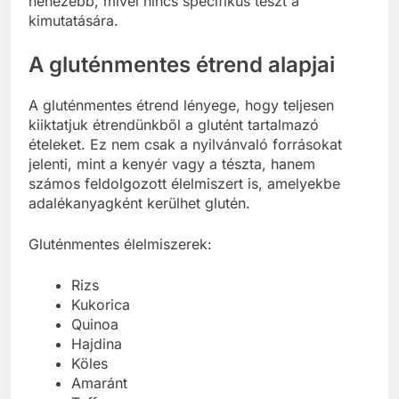
nehezebb, mivel nincs specifikus teszt a
kimutatására.
A gluténmentes étrend alapjai
A gluténmentes étrend lényege, hogy teljesen
kiiktatjuk étrendünkből a glutént tartalmazó
ételeket. Ez nem csak a nyilvánvaló forrásokat
jelenti, mint a kenyér vagy a tészta, hanem
számos feldolgozott élelmiszert is, amelyekbe
adalékanyagként kerülhet glutén.
Gluténmentes élelmiszerek:
Rizs
Kukorica
Quinoa
Hajdina
Köles
Amaránt