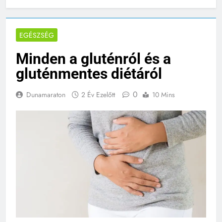
EGÉSZSÉG
Minden a gluténról és a
gluténmentes diétáról
0
Dunamaraton
2 Év Ezelőtt
10 Mins