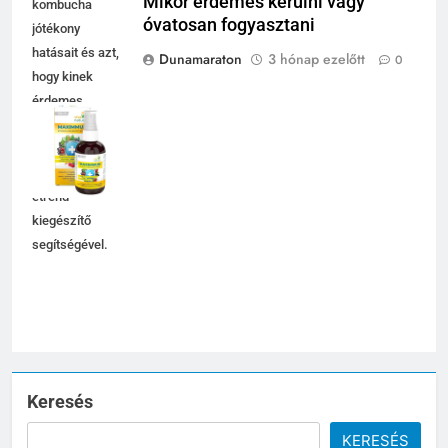
Mikor érdemes kerülni vagy
kombucha
óvatosan fogyasztani
jótékony
hatásait és azt,
Dunamaraton
3 hónap ezelőtt
0
hogy kinek
érdemes
óvatosan
fogyasztani a
Maximmum
étrend-
kiegészítő
segítségével.
Keresés
5
KERESÉS