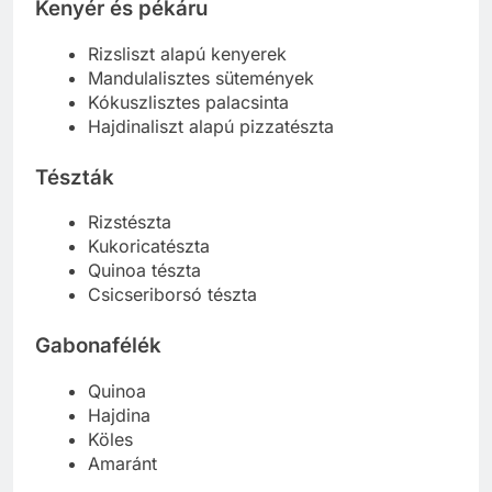
Kenyér és pékáru
Rizsliszt alapú kenyerek
Mandulalisztes sütemények
Kókuszlisztes palacsinta
Hajdinaliszt alapú pizzatészta
Tészták
Rizstészta
Kukoricatészta
Quinoa tészta
Csicseriborsó tészta
Gabonafélék
Quinoa
Hajdina
Köles
Amaránt