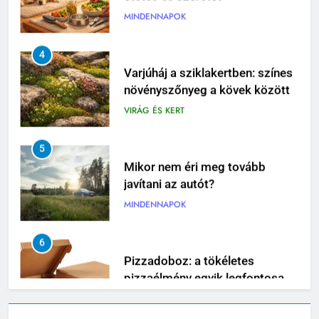
4
Varjúháj a sziklakertben: színes
növényszőnyeg a kövek között
VIRÁG ÉS KERT
5
Mikor nem éri meg tovább
javítani az autót?
MINDENNAPOK
6
Pizzadoboz: a tökéletes
pizzaélmény egyik legfontosabb
eleme
MINDENNAPOK
7
Ízületvédő kutyáknak: tudatos