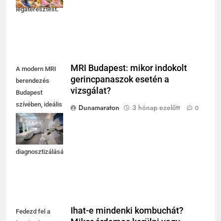
légáteresztést.
MRI Budapest: mikor indokolt
A modern MRI
gerincpanaszok esetén a
berendezés
vizsgálat?
Budapest
szívében, ideális
Dunamaraton
3 hónap ezelőtt
0
választás
gerincpanaszok
pontos
diagnosztizálásához.
Ihat-e mindenki kombuchát?
Fedezd fel a