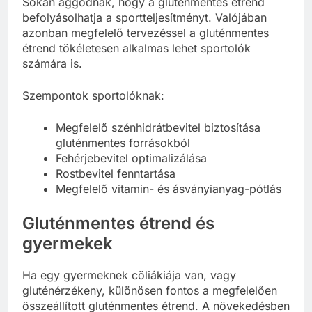
Sokan aggódnak, hogy a gluténmentes étrend
befolyásolhatja a sportteljesítményt. Valójában
azonban megfelelő tervezéssel a gluténmentes
étrend tökéletesen alkalmas lehet sportolók
számára is.
Szempontok sportolóknak:
Megfelelő szénhidrátbevitel biztosítása
gluténmentes forrásokból
Fehérjebevitel optimalizálása
Rostbevitel fenntartása
Megfelelő vitamin- és ásványianyag-pótlás
Gluténmentes étrend és
gyermekek
Ha egy gyermeknek cöliákiája van, vagy
gluténérzékeny, különösen fontos a megfelelően
összeállított gluténmentes étrend. A növekedésben