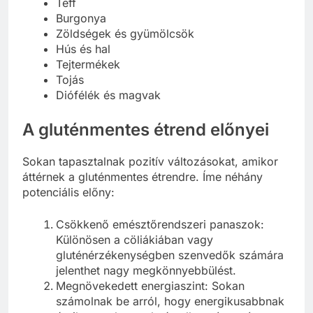
Teff
Burgonya
Zöldségek és gyümölcsök
Hús és hal
Tejtermékek
Tojás
Diófélék és magvak
A gluténmentes étrend előnyei
Sokan tapasztalnak pozitív változásokat, amikor
áttérnek a gluténmentes étrendre. Íme néhány
potenciális előny:
Csökkenő emésztőrendszeri panaszok:
Különösen a cöliákiában vagy
gluténérzékenységben szenvedők számára
jelenthet nagy megkönnyebbülést.
Megnövekedett energiaszint: Sokan
számolnak be arról, hogy energikusabbnak