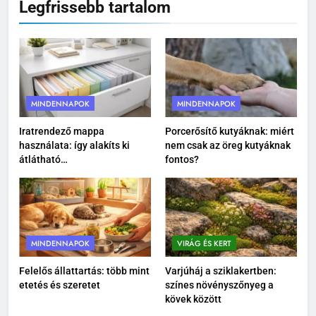
Legfrissebb tartalom
gondoskodás a mozgás
szabadságáért
MINDENNAPOK
8
Mit tegyünk és mit NE ha beüt a
forróság a kertbe
MINDENNAPOK
MINDENNAPOK
VIRÁG ÉS KERT
Iratrendező mappa
Porcerősítő kutyáknak: miért
használata: így alakíts ki
nem csak az öreg kutyáknak
1
átlátható
fontos?
dokumentumkezelést
Iratrendező mappa használata:
így alakíts ki átlátható
dokumentumkezelést
MINDENNAPOK
MINDENNAPOK
VIRÁG ÉS KERT
2
Porcerősítő kutyáknak: miért
Felelős állattartás: több mint
Varjúháj a sziklakertben:
etetés és szeretet
színes növényszőnyeg a
nem csak az öreg kutyáknak
kövek között
fontos?
MINDENNAPOK