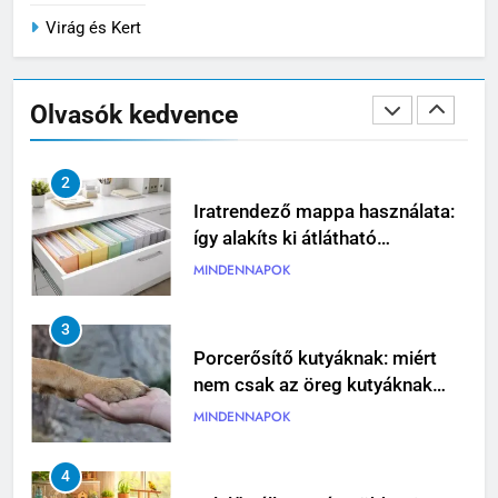
1
Virág és Kert
Megittál két pohárral, és
rollerrel mennél haza? Ez lehet
az este legrosszabb döntése
EGÉSZSÉG
Olvasók kedvence
2
Iratrendező mappa használata:
így alakíts ki átlátható
dokumentumkezelést
MINDENNAPOK
3
Porcerősítő kutyáknak: miért
nem csak az öreg kutyáknak
fontos?
MINDENNAPOK
4
Felelős állattartás: több mint