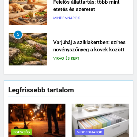
etetés és szeretet
MINDENNAPOK
5
Varjúháj a sziklakertben: színes
növényszőnyeg a kövek között
VIRÁG ÉS KERT
6
Mikor nem éri meg tovább
javítani az autót?
Legfrissebb tartalom
MINDENNAPOK
7
Pizzadoboz: a tökéletes
pizzaélmény egyik legfontosabb
EGÉSZSÉG
MINDENNAPOK
eleme
MINDENNAPOK