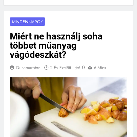
MINDENNAPOK
Miért ne használj soha
többet műanyag
vágódeszkát?
0
Dunamaraton
2 Év Ezelőtt
6 Mins