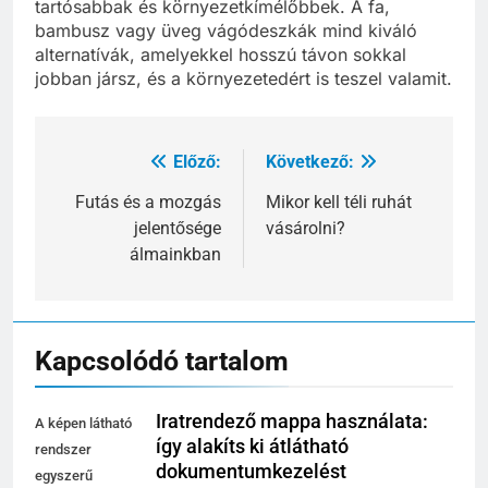
tartósabbak és környezetkímélőbbek. A fa,
bambusz vagy üveg vágódeszkák mind kiváló
alternatívák, amelyekkel hosszú távon sokkal
jobban jársz, és a környezetedért is teszel valamit.
Előző:
Következő:
Bejegyzés
navigáció
Futás és a mozgás
Mikor kell téli ruhát
jelentősége
vásárolni?
álmainkban
Kapcsolódó tartalom
Iratrendező mappa használata:
A képen látható
így alakíts ki átlátható
rendszer
dokumentumkezelést
egyszerű