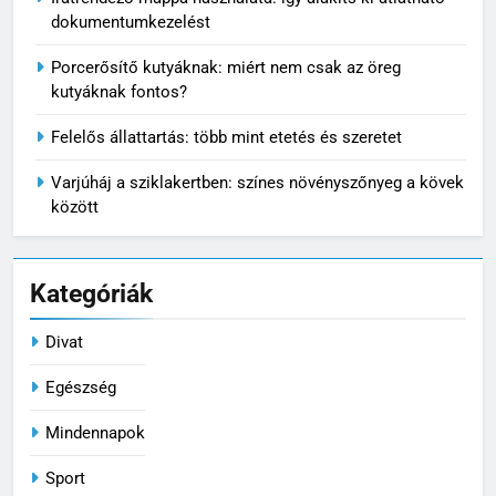
VIRÁG ÉS KERT
dokumentumkezelést
Porcerősítő kutyáknak: miért nem csak az öreg
6
kutyáknak fontos?
Mikor nem éri meg tovább
javítani az autót?
Felelős állattartás: több mint etetés és szeretet
MINDENNAPOK
Varjúháj a sziklakertben: színes növényszőnyeg a kövek
között
7
Pizzadoboz: a tökéletes
pizzaélmény egyik legfontosabb
Kategóriák
eleme
MINDENNAPOK
Divat
8
Egészség
Ízületvédő kutyáknak: tudatos
gondoskodás a mozgás
Mindennapok
szabadságáért
MINDENNAPOK
Sport