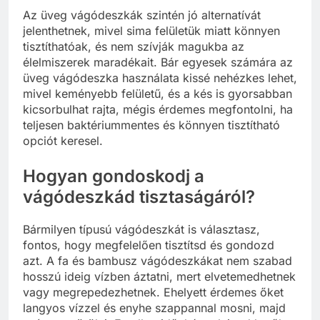
Az üveg vágódeszkák szintén jó alternatívát
jelenthetnek, mivel sima felületük miatt könnyen
tisztíthatóak, és nem szívják magukba az
élelmiszerek maradékait. Bár egyesek számára az
üveg vágódeszka használata kissé nehézkes lehet,
mivel keményebb felületű, és a kés is gyorsabban
kicsorbulhat rajta, mégis érdemes megfontolni, ha
teljesen baktériummentes és könnyen tisztítható
opciót keresel.
Hogyan gondoskodj a
vágódeszkád tisztaságáról?
Bármilyen típusú vágódeszkát is választasz,
fontos, hogy megfelelően tisztítsd és gondozd
azt. A fa és bambusz vágódeszkákat nem szabad
hosszú ideig vízben áztatni, mert elvetemedhetnek
vagy megrepedezhetnek. Ehelyett érdemes őket
langyos vízzel és enyhe szappannal mosni, majd