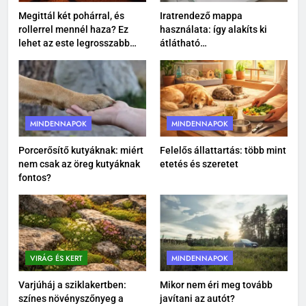
Megittál két pohárral, és
Iratrendező mappa
rollerrel mennél haza? Ez
használata: így alakíts ki
8
lehet az este legrosszabb
átlátható
Ízületvédő kutyáknak: tudatos
döntése
dokumentumkezelést
gondoskodás a mozgás
szabadságáért
MINDENNAPOK
1
MINDENNAPOK
MINDENNAPOK
Megittál két pohárral, és
Porcerősítő kutyáknak: miért
Felelős állattartás: több mint
rollerrel mennél haza? Ez lehet
nem csak az öreg kutyáknak
etetés és szeretet
az este legrosszabb döntése
EGÉSZSÉG
fontos?
2
Iratrendező mappa használata:
így alakíts ki átlátható
VIRÁG ÉS KERT
MINDENNAPOK
dokumentumkezelést
MINDENNAPOK
Varjúháj a sziklakertben:
Mikor nem éri meg tovább
színes növényszőnyeg a
javítani az autót?
3