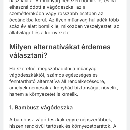
használata. A műanyag nehezen bomlik le, és ha
elhasználódott a vágódeszka, az a
szemétlerakóba vagy rosszabb esetben az
óceánokba kerül. Az ilyen műanyag hulladék több
száz év alatt bomlik le, miközben veszélyezteti az
állatvilágot és a környezetet.
Milyen alternatívákat érdemes
választani?
Ha szeretnél megszabadulni a műanyag
vágódeszkáktól, számos egészséges és
fenntartható alternatíva áll rendelkezésedre,
amelyek nemcsak a konyhád biztonságát növelik,
hanem a környezetet is kímélik.
1. Bambusz vágódeszka
A bambusz vágódeszkák egyre népszerűbbek,
hiszen rendkívül tartósak és környezetbarátok. A