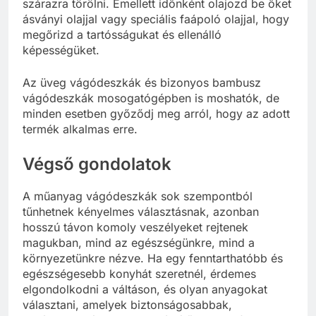
szárazra törölni. Emellett időnként olajozd be őket
ásványi olajjal vagy speciális faápoló olajjal, hogy
megőrizd a tartósságukat és ellenálló
képességüket.
Az üveg vágódeszkák és bizonyos bambusz
vágódeszkák mosogatógépben is moshatók, de
minden esetben győződj meg arról, hogy az adott
termék alkalmas erre.
Végső gondolatok
A műanyag vágódeszkák sok szempontból
tűnhetnek kényelmes választásnak, azonban
hosszú távon komoly veszélyeket rejtenek
magukban, mind az egészségünkre, mind a
környezetünkre nézve. Ha egy fenntarthatóbb és
egészségesebb konyhát szeretnél, érdemes
elgondolkodni a váltáson, és olyan anyagokat
választani, amelyek biztonságosabbak,