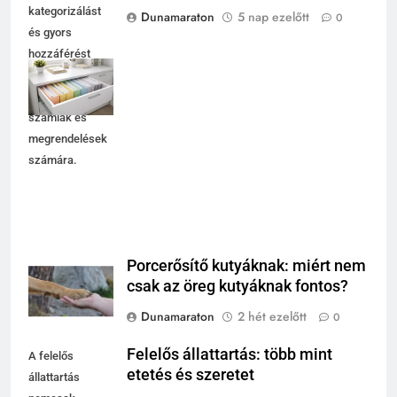
kategorizálást
Dunamaraton
5 nap ezelőtt
0
és gyors
hozzáférést
biztosít a
szerződések,
számlák és
megrendelések
számára.
Porcerősítő kutyáknak: miért nem
csak az öreg kutyáknak fontos?
Dunamaraton
2 hét ezelőtt
0
Felelős állattartás: több mint
A felelős
etetés és szeretet
állattartás