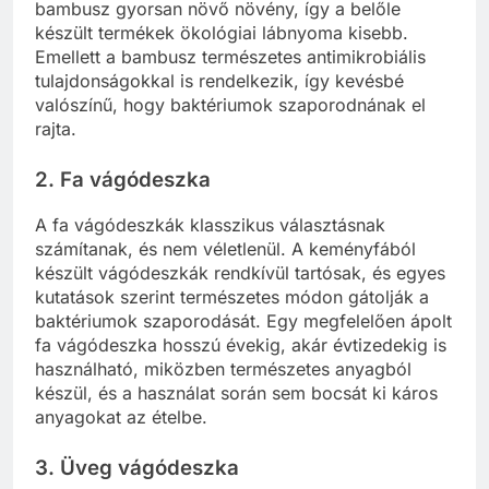
bambusz gyorsan növő növény, így a belőle
készült termékek ökológiai lábnyoma kisebb.
Emellett a bambusz természetes antimikrobiális
tulajdonságokkal is rendelkezik, így kevésbé
valószínű, hogy baktériumok szaporodnának el
rajta.
2. Fa vágódeszka
A fa vágódeszkák klasszikus választásnak
számítanak, és nem véletlenül. A keményfából
készült vágódeszkák rendkívül tartósak, és egyes
kutatások szerint természetes módon gátolják a
baktériumok szaporodását. Egy megfelelően ápolt
fa vágódeszka hosszú évekig, akár évtizedekig is
használható, miközben természetes anyagból
készül, és a használat során sem bocsát ki káros
anyagokat az ételbe.
3. Üveg vágódeszka