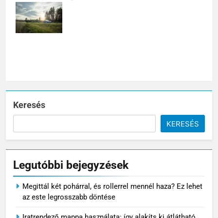
szól, hogy mikor
éri meg a javítás
és mikor nem.
Keresés
KERESÉS
Legutóbbi bejegyzések
Megittál két pohárral, és rollerrel mennél haza? Ez lehet
5
az este legrosszabb döntése
Varjúháj a sziklakertben: színes
növényszőnyeg a kövek között
Iratrendező mappa használata: így alakíts ki átlátható