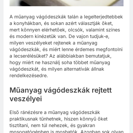
A műanyag vágódeszkák talán a legelterjedtebbek
a konyhákban, és sokan azért választják őket,
mert könnyen elérhetőek, olcsók, valamint színes
és modern kinézetük van. De vajon tudjuk-e,
milyen veszélyeket rejtenek a műanyag
vágódeszkák, és miért lenne érdemes megfontolni
a lecserélésüket? Az alábbiakban bemutatjuk,
hogy miért ne használj soha többet műanyag
vágódeszkát, és milyen alternatívák állnak
rendelkezésedre.
Műanyag vágódeszkák rejtett
veszélyei
Első ránézésre a műanyag vágódeszkák
praktikusnak tűnhetnek, hiszen könnyű őket
tisztítani, nem túl nehezek, és gyakran
mosogatógépben is moshatók. Azonban sok olyan