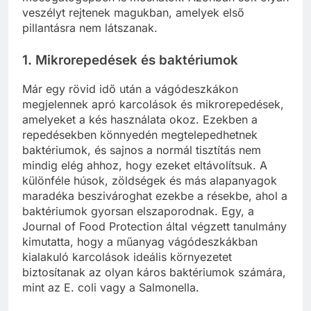
veszélyt rejtenek magukban, amelyek első
pillantásra nem látszanak.
1. Mikrorepedések és baktériumok
Már egy rövid idő után a vágódeszkákon
megjelennek apró karcolások és mikrorepedések,
amelyeket a kés használata okoz. Ezekben a
repedésekben könnyedén megtelepedhetnek
baktériumok, és sajnos a normál tisztítás nem
mindig elég ahhoz, hogy ezeket eltávolítsuk. A
különféle húsok, zöldségek és más alapanyagok
maradéka beszivároghat ezekbe a résekbe, ahol a
baktériumok gyorsan elszaporodnak. Egy, a
Journal of Food Protection által végzett tanulmány
kimutatta, hogy a műanyag vágódeszkákban
kialakuló karcolások ideális környezetet
biztosítanak az olyan káros baktériumok számára,
mint az E. coli vagy a Salmonella.