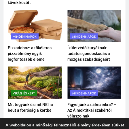
kövek között
Porcerősítő kutyáknak: miért
nem csak az öreg kutyáknak
fontos?
MINDENNAPOK
MINDENNAPOK
MINDENNAPOK
4
Felelős állattartás: több mint
Pizzadoboz: a tökéletes
Ízületvédő kutyáknak:
etetés és szeretet
pizzaélmény egyik
tudatos gondoskodás a
MINDENNAPOK
legfontosabb eleme
mozgás szabadságáért
5
Varjúháj a sziklakertben: színes
növényszőnyeg a kövek között
VIRÁG ÉS KERT
MINDENNAPOK
VIRÁG ÉS KERT
Mit tegyünk és mit NE ha
Figyeljünk az álmainkra? –
beüt a forróság a kertbe
Az Álmoktitkai szakértői
6
válaszolnak
Mikor nem éri meg tovább
A weboldalon a minőségi felhasználói élmény érdekében sütiket
javítani az autót?