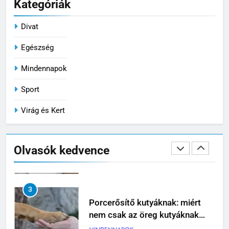
Kategóriák
gondoskodás a mozgás
szabadságáért
MINDENNAPOK
Divat
1
Egészség
Megittál két pohárral, és
Mindennapok
rollerrel mennél haza? Ez lehet
az este legrosszabb döntése
EGÉSZSÉG
Sport
Virág és Kert
2
Iratrendező mappa használata:
így alakíts ki átlátható
Olvasók kedvence
dokumentumkezelést
MINDENNAPOK
3
Porcerősítő kutyáknak: miért
nem csak az öreg kutyáknak
fontos?
MINDENNAPOK