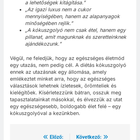
a lehetőségek kitágítása.”
„Az igazi luxus nem a cukor
mennyiségében, hanem az alapanyagok
minőségében rejlik.”
„A kókuszgolyó nem csak étel, hanem egy
pillanat, amit magunknak és szeretteinknek
ajándékozunk.”
Végül, ne feledjük, hogy az egészséges életmód
egy utazás, nem pedig cél. A diétás kókuszgolyó
ennek az utazásnak egy állomása, amely
emlékeztet minket arra, hogy az egészséges
választások lehetnek ízletesek, örömteliek és
kielégítőek. Kísérletezzünk bátran, osszuk meg
tapasztalatainkat másokkal, és élvezzük az utat
egy egészségesebb, boldogabb élet felé – egy
kókuszgolyóval a kezünkben.
Előző:
Következő:
Bejegyzés