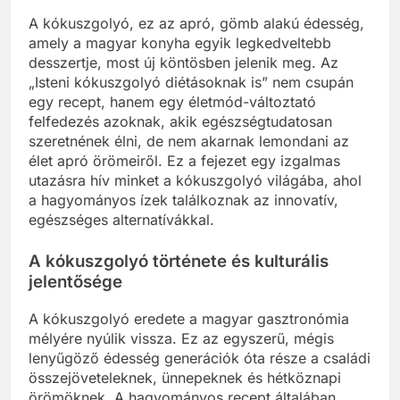
A kókuszgolyó, ez az apró, gömb alakú édesség,
amely a magyar konyha egyik legkedveltebb
desszertje, most új köntösben jelenik meg. Az
„Isteni kókuszgolyó diétásoknak is” nem csupán
egy recept, hanem egy életmód-változtató
felfedezés azoknak, akik egészségtudatosan
szeretnének élni, de nem akarnak lemondani az
élet apró örömeiről. Ez a fejezet egy izgalmas
utazásra hív minket a kókuszgolyó világába, ahol
a hagyományos ízek találkoznak az innovatív,
egészséges alternatívákkal.
A kókuszgolyó története és kulturális
jelentősége
A kókuszgolyó eredete a magyar gasztronómia
mélyére nyúlik vissza. Ez az egyszerű, mégis
lenyűgöző édesség generációk óta része a családi
összejöveteleknek, ünnepeknek és hétköznapi
örömöknek. A hagyományos recept általában