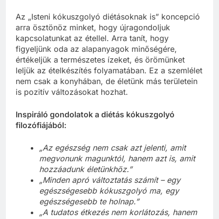
Az „Isteni kókuszgolyó diétásoknak is” koncepció
arra ösztönöz minket, hogy újragondoljuk
kapcsolatunkat az étellel. Arra tanít, hogy
figyeljünk oda az alapanyagok minőségére,
értékeljük a természetes ízeket, és örömünket
leljük az ételkészítés folyamatában. Ez a szemlélet
nem csak a konyhában, de életünk más területein
is pozitív változásokat hozhat.
Inspiráló gondolatok a diétás kókuszgolyó
filozófiájából:
„Az egészség nem csak azt jelenti, amit
megvonunk magunktól, hanem azt is, amit
hozzáadunk életünkhöz.”
„Minden apró változtatás számít – egy
egészségesebb kókuszgolyó ma, egy
egészségesebb te holnap.”
„A tudatos étkezés nem korlátozás, hanem