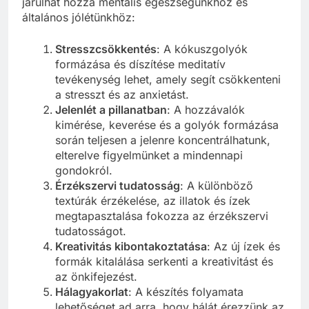
járulhat hozzá mentális egészségünkhöz és
általános jólétünkhöz:
Stresszcsökkentés
: A kókuszgolyók
formázása és díszítése meditatív
tevékenység lehet, amely segít csökkenteni
a stresszt és az anxietást.
Jelenlét a pillanatban
: A hozzávalók
kimérése, keverése és a golyók formázása
során teljesen a jelenre koncentrálhatunk,
elterelve figyelmünket a mindennapi
gondokról.
Érzékszervi tudatosság
: A különböző
textúrák érzékelése, az illatok és ízek
megtapasztalása fokozza az érzékszervi
tudatosságot.
Kreativitás kibontakoztatása
: Az új ízek és
formák kitalálása serkenti a kreativitást és
az önkifejezést.
Hálagyakorlat
: A készítés folyamata
lehetőséget ad arra, hogy hálát érezzünk az