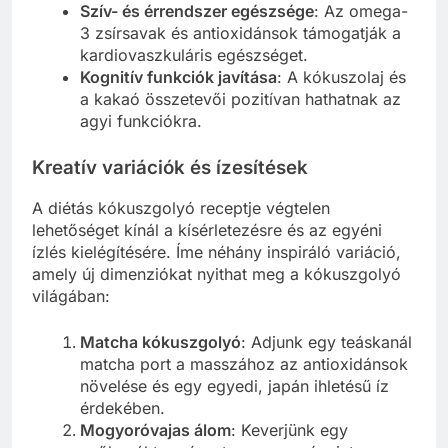
Szív- és érrendszer egészsége
: Az omega-
3 zsírsavak és antioxidánsok támogatják a
kardiovaszkuláris egészséget.
Kognitív funkciók javítása
: A kókuszolaj és
a kakaó összetevői pozitívan hathatnak az
agyi funkciókra.
Kreatív variációk és ízesítések
A diétás kókuszgolyó receptje végtelen
lehetőséget kínál a kísérletezésre és az egyéni
ízlés kielégítésére. Íme néhány inspiráló variáció,
amely új dimenziókat nyithat meg a kókuszgolyó
világában:
Matcha kókuszgolyó
: Adjunk egy teáskanál
matcha port a masszához az antioxidánsok
növelése és egy egyedi, japán ihletésű íz
érdekében.
Mogyoróvajas álom
: Keverjünk egy