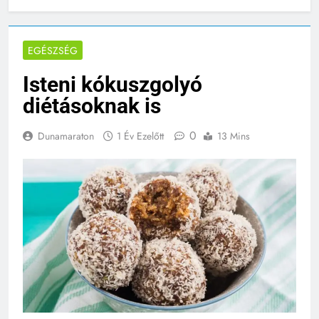
EGÉSZSÉG
Isteni kókuszgolyó
diétásoknak is
0
Dunamaraton
1 Év Ezelőtt
13 Mins