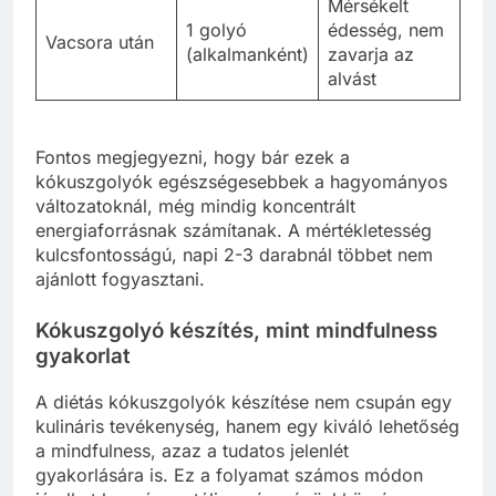
Mérsékelt
1 golyó
édesség, nem
Vacsora után
(alkalmanként)
zavarja az
alvást
Fontos megjegyezni, hogy bár ezek a
kókuszgolyók egészségesebbek a hagyományos
változatoknál, még mindig koncentrált
energiaforrásnak számítanak. A mértékletesség
kulcsfontosságú, napi 2-3 darabnál többet nem
ajánlott fogyasztani.
Kókuszgolyó készítés, mint mindfulness
gyakorlat
A diétás kókuszgolyók készítése nem csupán egy
kulináris tevékenység, hanem egy kiváló lehetőség
a mindfulness, azaz a tudatos jelenlét
gyakorlására is. Ez a folyamat számos módon