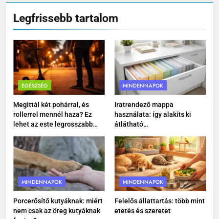
Pizzadoboz: a tökéletes
Legfrissebb tartalom
pizzaélmény egyik legfontosabb
eleme
MINDENNAPOK
8
Ízületvédő kutyáknak: tudatos
gondoskodás a mozgás
EGÉSZSÉG
MINDENNAPOK
szabadságáért
MINDENNAPOK
Megittál két pohárral, és
Iratrendező mappa
rollerrel mennél haza? Ez
használata: így alakíts ki
1
lehet az este legrosszabb
átlátható
döntése
dokumentumkezelést
Megittál két pohárral, és
rollerrel mennél haza? Ez lehet
az este legrosszabb döntése
EGÉSZSÉG
MINDENNAPOK
MINDENNAPOK
2
Iratrendező mappa használata:
Porcerősítő kutyáknak: miért
Felelős állattartás: több mint
nem csak az öreg kutyáknak
etetés és szeretet
így alakíts ki átlátható