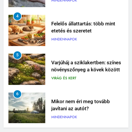
4
Felelős állattartás: több mint
etetés és szeretet
MINDENNAPOK
5
Varjúháj a sziklakertben: színes
növényszőnyeg a kövek között
VIRÁG ÉS KERT
6
Mikor nem éri meg tovább
javítani az autót?
MINDENNAPOK
7