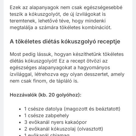
Ezek az alapanyagok nem csak egészségesebbé
teszik a kókuszgolyót, de új ízvilágokat is
teremtenek, lehetővé téve, hogy mindenki
megtalálja a számára tökéletes kombinációt.
A tökéletes diétás kókuszgolyó receptje
Most pedig lássuk, hogyan készíthetünk tökéletes
diétás kókuszgolyót! Ez a recept ötvözi az
egészséges alapanyagokat a hagyományos
ízvilággal, létrehozva egy olyan desszertet, amely
nem csak finom, de tápláló is.
Hozzávalók (kb. 20 golyóhoz):
1 csésze datolya (magozott és beáztatott)
1 csésze zabpehely
3 evőkanál nyers kakaópor
2 evőkanál kókuszolaj (olvasztott)
1 evőkanál chiamag