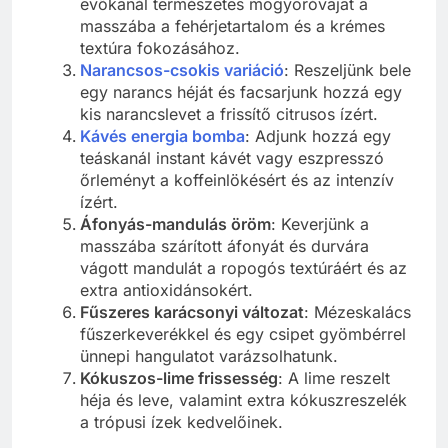
evőkanál természetes mogyoróvajat a
masszába a fehérjetartalom és a krémes
textúra fokozásához.
Narancsos-csokis variáció
: Reszeljünk bele
egy narancs héját és facsarjunk hozzá egy
kis narancslevet a frissítő citrusos ízért.
Kávés energia bomba
: Adjunk hozzá egy
teáskanál instant kávét vagy eszpresszó
őrleményt a koffeinlökésért és az intenzív
ízért.
Áfonyás-mandulás öröm
: Keverjünk a
masszába szárított áfonyát és durvára
vágott mandulát a ropogós textúráért és az
extra antioxidánsokért.
Fűszeres karácsonyi változat
: Mézeskalács
fűszerkeverékkel és egy csipet gyömbérrel
ünnepi hangulatot varázsolhatunk.
Kókuszos-lime frissesség
: A lime reszelt
héja és leve, valamint extra kókuszreszelék
a trópusi ízek kedvelőinek.