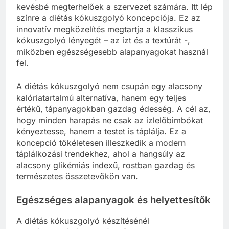
kevésbé megterhelőek a szervezet számára. Itt lép
színre a diétás kókuszgolyó koncepciója. Ez az
innovatív megközelítés megtartja a klasszikus
kókuszgolyó lényegét – az ízt és a textúrát -,
miközben egészségesebb alapanyagokat használ
fel.
A diétás kókuszgolyó nem csupán egy alacsony
kalóriatartalmú alternatíva, hanem egy teljes
értékű, tápanyagokban gazdag édesség. A cél az,
hogy minden harapás ne csak az ízlelőbimbókat
kényeztesse, hanem a testet is táplálja. Ez a
koncepció tökéletesen illeszkedik a modern
táplálkozási trendekhez, ahol a hangsúly az
alacsony glikémiás indexű, rostban gazdag és
természetes összetevőkön van.
Egészséges alapanyagok és helyettesítők
A diétás kókuszgolyó készítésénél