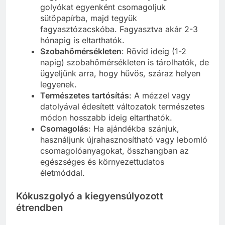
golyókat egyenként csomagoljuk
sütőpapírba, majd tegyük
fagyasztózacskóba. Fagyasztva akár 2-3
hónapig is eltarthatók.
Szobahőmérsékleten
: Rövid ideig (1-2
napig) szobahőmérsékleten is tárolhatók, de
ügyeljünk arra, hogy hűvös, száraz helyen
legyenek.
Természetes tartósítás
: A mézzel vagy
datolyával édesített változatok természetes
módon hosszabb ideig eltarthatók.
Csomagolás
: Ha ajándékba szánjuk,
használjunk újrahasznosítható vagy lebomló
csomagolóanyagokat, összhangban az
egészséges és környezettudatos
életmóddal.
Kókuszgolyó a kiegyensúlyozott
étrendben