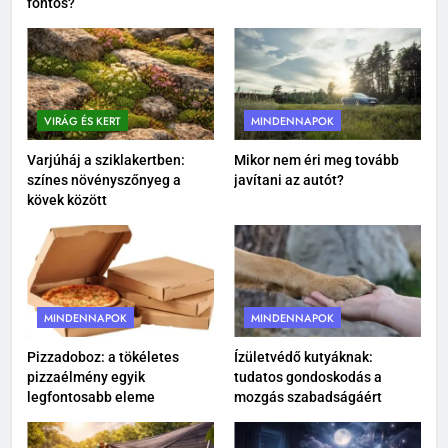
fontos?
dokumentumkezelést
MINDENNAPOK
3
Porcerősítő kutyáknak: miért
nem csak az öreg kutyáknak
VIRÁG ÉS KERT
MINDENNAPOK
fontos?
MINDENNAPOK
Varjúháj a sziklakertben:
Mikor nem éri meg tovább
színes növényszőnyeg a
javítani az autót?
4
kövek között
Felelős állattartás: több mint
etetés és szeretet
MINDENNAPOK
MINDENNAPOK
MINDENNAPOK
5
Varjúháj a sziklakertben: színes
Pizzadoboz: a tökéletes
Ízületvédő kutyáknak:
pizzaélmény egyik
tudatos gondoskodás a
növényszőnyeg a kövek között
legfontosabb eleme
mozgás szabadságáért
VIRÁG ÉS KERT