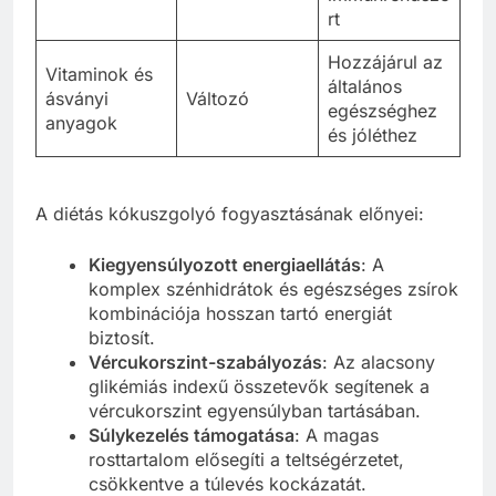
rt
Hozzájárul az
Vitaminok és
általános
ásványi
Változó
egészséghez
anyagok
és jóléthez
A diétás kókuszgolyó fogyasztásának előnyei:
Kiegyensúlyozott energiaellátás
: A
komplex szénhidrátok és egészséges zsírok
kombinációja hosszan tartó energiát
biztosít.
Vércukorszint-szabályozás
: Az alacsony
glikémiás indexű összetevők segítenek a
vércukorszint egyensúlyban tartásában.
Súlykezelés támogatása
: A magas
rosttartalom elősegíti a teltségérzetet,
csökkentve a túlevés kockázatát.