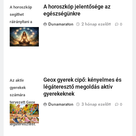
A horoszkóp jelentősége az
A horoszkóp
egészségünkre
segíthet
ráirányítani a
Dunamaraton
2 hónap ezelőtt
0
figyelmet a
testünk
jelzéseire.
Geox gyerek cipő: kényelmes és
Az aktív
légáteresztő megoldás aktív
gyerekek
gyerekeknek
számára
tervezett Geox
Dunamaraton
3 hónap ezelőtt
0
cipő biztosítja a
kényelmet és a
légáteresztést.