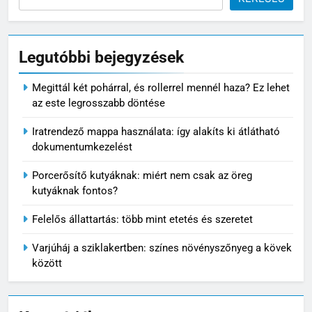
5
Varjúháj a sziklakertben: színes
növényszőnyeg a kövek között
Legutóbbi bejegyzések
VIRÁG ÉS KERT
Megittál két pohárral, és rollerrel mennél haza? Ez lehet
6
az este legrosszabb döntése
Mikor nem éri meg tovább
Iratrendező mappa használata: így alakíts ki átlátható
javítani az autót?
dokumentumkezelést
MINDENNAPOK
Porcerősítő kutyáknak: miért nem csak az öreg
kutyáknak fontos?
7
Pizzadoboz: a tökéletes
Felelős állattartás: több mint etetés és szeretet
pizzaélmény egyik legfontosabb
eleme
MINDENNAPOK
Varjúháj a sziklakertben: színes növényszőnyeg a kövek
között
8
Ízületvédő kutyáknak: tudatos