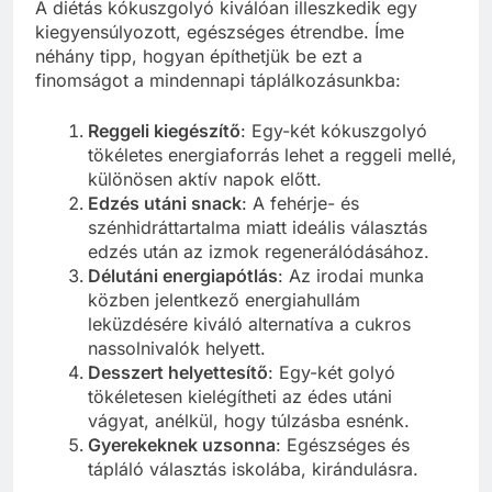
A diétás kókuszgolyó kiválóan illeszkedik egy
kiegyensúlyozott, egészséges étrendbe. Íme
néhány tipp, hogyan építhetjük be ezt a
finomságot a mindennapi táplálkozásunkba:
Reggeli kiegészítő
: Egy-két kókuszgolyó
tökéletes energiaforrás lehet a reggeli mellé,
különösen aktív napok előtt.
Edzés utáni snack
: A fehérje- és
szénhidráttartalma miatt ideális választás
edzés után az izmok regenerálódásához.
Délutáni energiapótlás
: Az irodai munka
közben jelentkező energiahullám
leküzdésére kiváló alternatíva a cukros
nassolnivalók helyett.
Desszert helyettesítő
: Egy-két golyó
tökéletesen kielégítheti az édes utáni
vágyat, anélkül, hogy túlzásba esnénk.
Gyerekeknek uzsonna
: Egészséges és
tápláló választás iskolába, kirándulásra.