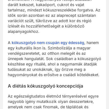
darált kekszet, kakaóport, cukrot és vajat
tartalmaz, mindezt kókuszreszelékbe forgatva. Az
idők során azonban ez az alaprecept számtalan
variációt szült, tükrözve az adott kor és régió
ízlését és hozzáférhetőségét a különböző
alapanyagokhoz.
A
kókuszgolyó nem csupán egy édesség
, hanem
egy kulturális ikon is. Szimbolizálja a magyar
vendégszeretetet, az otthon melegét és az
ünnepek hangulatát. Sok családban a kókuszgolyó
készítése egy rituálé, ahol a nagymamák átadják
tudásukat az unokáknak, így őrizve meg a
hagyományokat és erősítve a családi kötelékeket.
A diétás kókuszgolyó koncepciója
Az egészségtudatos életmód térnyerésével egyre
nagyobb igény mutatkozik olyan desszertekre,
amelyek nem csak finomak, de táplálóak és