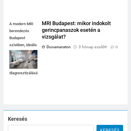
MRI Budapest: mikor indokolt
A modern MRI
gerincpanaszok esetén a
berendezés
vizsgálat?
Budapest
szívében, ideális
Dunamaraton
3 hónap ezelőtt
0
választás
gerincpanaszok
pontos
diagnosztizálásához.
Keresés
KERESÉS