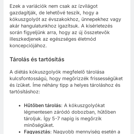
Ezek a variációk nem csak az ízvilágot
gazdagítják, de lehetővé teszik, hogy a
kókuszgolyót az évszakokhoz, ünnepekhez vagy
akár hangulatunkhoz igazítsuk. A kísérletezés
során figyeljünk arra, hogy az új összetevők
illeszkedjenek az egészséges életmód
koncepciójához.
Tárolás és tartósítás
A diétás kókuszgolyók megfelelő tárolása
kulcsfontosságú, hogy megőrizzék frissességüket
és ízüket. Íme néhány tipp a helyes tároláshoz és
tartósításhoz:
Hűtőben tárolás
: A kókuszgolyókat
légmentesen záródó dobozban, hűtőben
tároljuk. Így 5-7 napig is megőrzik
minőségüket.
Fagyasztás
: Nagyobb mennyiség esetén a