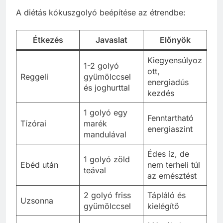
A diétás kókuszgolyó beépítése az étrendbe:
Étkezés
Javaslat
Előnyök
Kiegyensúlyoz
1-2 golyó
ott,
Reggeli
gyümölccsel
energiadús
és joghurttal
kezdés
1 golyó egy
Fenntartható
Tízórai
marék
energiaszint
mandulával
Édes íz, de
1 golyó zöld
Ebéd után
nem terheli túl
teával
az emésztést
2 golyó friss
Tápláló és
Uzsonna
gyümölccsel
kielégítő