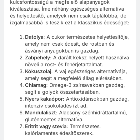
kulcsfontosságú a megfelelő alapanyagok
kiválasztása. Íme néhány egészséges alternatíva
és helyettesítő, amelyek nem csak táplálóbbá, de
izgalmasabbá is teszik ezt a klasszikus édességet:
Datolya
: A cukor természetes helyettesítője,
amely nem csak édesít, de rostban és
ásványi anyagokban is gazdag.
Zabpehely
: A darált keksz helyett használva
növeli a rost- és fehérjetartalmat.
Kókuszolaj
: A vaj egészséges alternatívája,
amely segít a megfelelő állag elérésében.
Chiamag
: Omega-3 zsírsavakban gazdag,
segít a golyók összetartásában.
Nyers kakaópor
: Antioxidánsokban gazdag,
intenzív csokoládés ízt ad.
Mandulaliszt
: Alacsony szénhidráttartalmú,
gluténmentes alternatíva.
Eritrit vagy stevia
: Természetes,
kalóriamentes édesítőszerek.