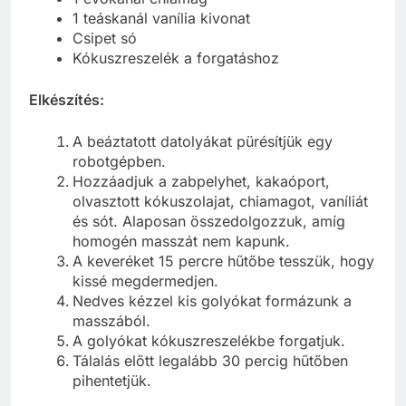
1 teáskanál vanília kivonat
Csipet só
Kókuszreszelék a forgatáshoz
Elkészítés:
A beáztatott datolyákat pürésítjük egy
robotgépben.
Hozzáadjuk a zabpelyhet, kakaóport,
olvasztott kókuszolajat, chiamagot, vaníliát
és sót. Alaposan összedolgozzuk, amíg
homogén masszát nem kapunk.
A keveréket 15 percre hűtőbe tesszük, hogy
kissé megdermedjen.
Nedves kézzel kis golyókat formázunk a
masszából.
A golyókat kókuszreszelékbe forgatjuk.
Tálalás előtt legalább 30 percig hűtőben
pihentetjük.