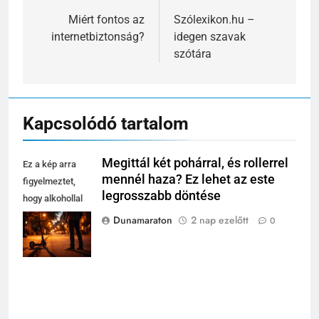
navigáció
Miért fontos az
Szólexikon.hu –
internetbiztonság?
idegen szavak
szótára
Kapcsolódó tartalom
Megittál két pohárral, és rollerrel
Ez a kép arra
mennél haza? Ez lehet az este
figyelmeztet,
legrosszabb döntése
hogy alkohollal
vezetni rollerrel
Dunamaraton
2 nap ezelőtt
0
rendkívül
veszélyes.