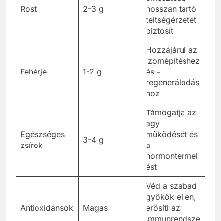
Rost
2-3 g
hosszan tartó
teltségérzetet
biztosít
Hozzájárul az
izomépítéshez
Fehérje
1-2 g
és -
regenerálódás
hoz
Támogatja az
agy
Egészséges
működését és
3-4 g
zsírok
a
hormontermel
ést
Véd a szabad
gyökök ellen,
Antioxidánsok
Magas
erősíti az
immunrendsze