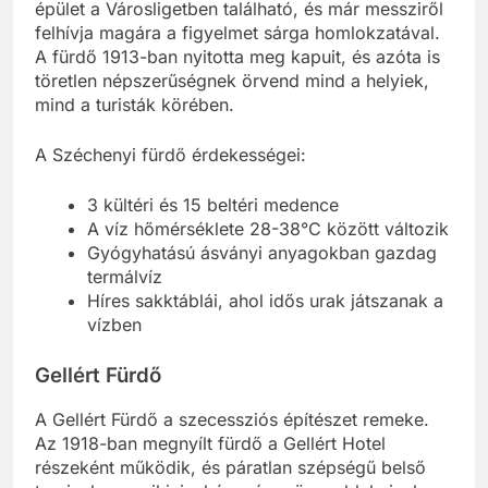
gyógyfürdő komplexuma. A neobarokk stílusú
épület a Városligetben található, és már messziről
felhívja magára a figyelmet sárga homlokzatával.
A fürdő 1913-ban nyitotta meg kapuit, és azóta is
töretlen népszerűségnek örvend mind a helyiek,
mind a turisták körében.
A Széchenyi fürdő érdekességei:
3 kültéri és 15 beltéri medence
A víz hőmérséklete 28-38°C között változik
Gyógyhatású ásványi anyagokban gazdag
termálvíz
Híres sakktáblái, ahol idős urak játszanak a
vízben
Gellért Fürdő
A Gellért Fürdő a szecessziós építészet remeke.
Az 1918-ban megnyílt fürdő a Gellért Hotel
részeként működik, és páratlan szépségű belső