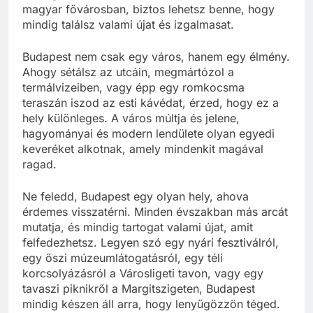
hétvégére érkezel, akár hosszabb időt töltesz a
magyar fővárosban, biztos lehetsz benne, hogy
mindig találsz valami újat és izgalmasat.
Budapest nem csak egy város, hanem egy élmény.
Ahogy sétálsz az utcáin, megmártózol a
termálvizeiben, vagy épp egy romkocsma
teraszán iszod az esti kávédat, érzed, hogy ez a
hely különleges. A város múltja és jelene,
hagyományai és modern lendülete olyan egyedi
keveréket alkotnak, amely mindenkit magával
ragad.
Ne feledd, Budapest egy olyan hely, ahova
érdemes visszatérni. Minden évszakban más arcát
mutatja, és mindig tartogat valami újat, amit
felfedezhetsz. Legyen szó egy nyári fesztiválról,
egy őszi múzeumlátogatásról, egy téli
korcsolyázásról a Városligeti tavon, vagy egy
tavaszi piknikről a Margitszigeten, Budapest