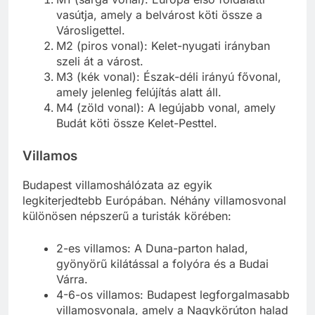
M1 (sárga vonal): Európa első földalatti
vasútja, amely a belvárost köti össze a
Városligettel.
M2 (piros vonal): Kelet-nyugati irányban
szeli át a várost.
M3 (kék vonal): Észak-déli irányú fővonal,
amely jelenleg felújítás alatt áll.
M4 (zöld vonal): A legújabb vonal, amely
Budát köti össze Kelet-Pesttel.
Villamos
Budapest villamoshálózata az egyik
legkiterjedtebb Európában. Néhány villamosvonal
különösen népszerű a turisták körében:
2-es villamos: A Duna-parton halad,
gyönyörű kilátással a folyóra és a Budai
Várra.
4-6-os villamos: Budapest legforgalmasabb