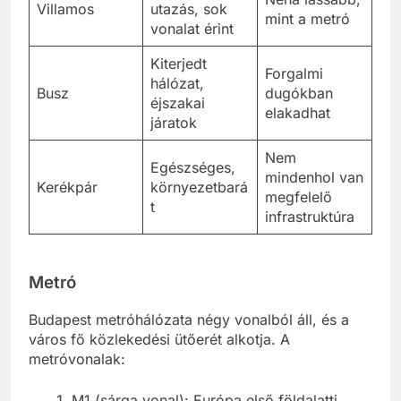
Panorámás
Néha lassabb,
Villamos
utazás, sok
mint a metró
vonalat érint
Kiterjedt
Forgalmi
hálózat,
Busz
dugókban
éjszakai
elakadhat
járatok
Nem
Egészséges,
mindenhol van
Kerékpár
környezetbará
megfelelő
t
infrastruktúra
Metró
Budapest metróhálózata négy vonalból áll, és a
város fő közlekedési ütőerét alkotja. A
metróvonalak: