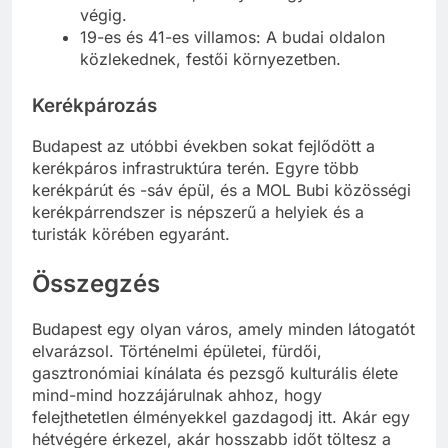
villamosvonala, amely a Nagykörúton halad
végig.
19-es és 41-es villamos: A budai oldalon
közlekednek, festői környezetben.
Kerékpározás
Budapest az utóbbi években sokat fejlődött a
kerékpáros infrastruktúra terén. Egyre több
kerékpárút és -sáv épül, és a MOL Bubi közösségi
kerékpárrendszer is népszerű a helyiek és a
turisták körében egyaránt.
Összegzés
Budapest egy olyan város, amely minden látogatót
elvarázsol. Történelmi épületei, fürdői,
gasztronómiai kínálata és pezsgő kulturális élete
mind-mind hozzájárulnak ahhoz, hogy
felejthetetlen élményekkel gazdagodj itt. Akár egy