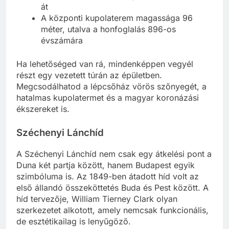
Közel 20 km hosszú folyosórendszer szövi
át
A központi kupolaterem magassága 96
méter, utalva a honfoglalás 896-os
évszámára
Ha lehetőséged van rá, mindenképpen vegyél
részt egy vezetett túrán az épületben.
Megcsodálhatod a lépcsőház vörös szőnyegét, a
hatalmas kupolatermet és a magyar koronázási
ékszereket is.
Széchenyi Lánchíd
A Széchenyi Lánchíd nem csak egy átkelési pont a
Duna két partja között, hanem Budapest egyik
szimbóluma is. Az 1849-ben átadott híd volt az
első állandó összeköttetés Buda és Pest között. A
híd tervezője, William Tierney Clark olyan
szerkezetet alkotott, amely nemcsak funkcionális,