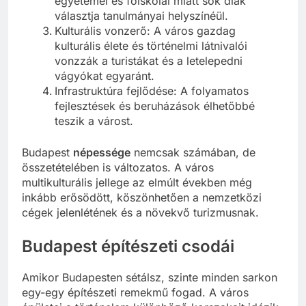
egyetemei és főiskolái miatt sok diák
választja tanulmányai helyszínéül.
Kulturális vonzerő: A város gazdag
kulturális élete és történelmi látnivalói
vonzzák a turistákat és a letelepedni
vágyókat egyaránt.
Infrastruktúra fejlődése: A folyamatos
fejlesztések és beruházások élhetőbbé
teszik a várost.
Budapest
népessége
nemcsak számában, de
összetételében is változatos. A város
multikulturális jellege az elmúlt években még
inkább erősödött, köszönhetően a nemzetközi
cégek jelenlétének és a növekvő turizmusnak.
Budapest építészeti csodái
Amikor Budapesten sétálsz, szinte minden sarkon
egy-egy építészeti remekmű fogad. A város