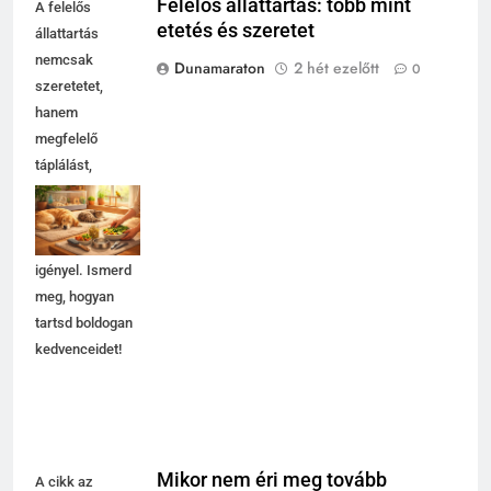
Felelős állattartás: több mint
A felelős
etetés és szeretet
állattartás
nemcsak
Dunamaraton
2 hét ezelőtt
0
szeretetet,
hanem
megfelelő
táplálást,
biztonságos
környezetet és
gondoskodást is
igényel. Ismerd
meg, hogyan
tartsd boldogan
kedvenceidet!