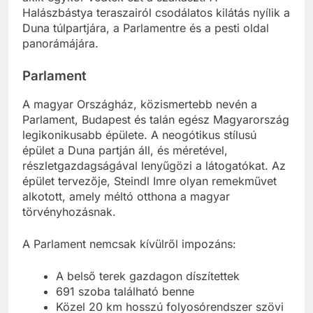
akik egykor védték ezt a szakaszt. A
Halászbástya teraszairól csodálatos kilátás nyílik a
Duna túlpartjára, a Parlamentre és a pesti oldal
panorámájára.
Parlament
A magyar Országház, közismertebb nevén a
Parlament, Budapest és talán egész Magyarország
legikonikusabb épülete. A neogótikus stílusú
épület a Duna partján áll, és méretével,
részletgazdagságával lenyűgözi a látogatókat. Az
épület tervezője, Steindl Imre olyan remekművet
alkotott, amely méltó otthona a magyar
törvényhozásnak.
A Parlament nemcsak kívülről impozáns:
A belső terek gazdagon díszítettek
691 szoba található benne