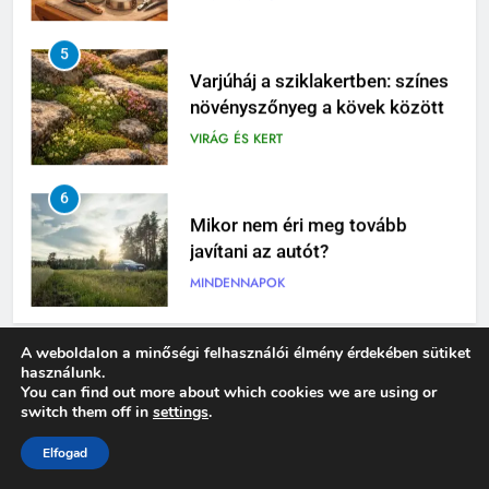
5
Varjúháj a sziklakertben: színes
növényszőnyeg a kövek között
VIRÁG ÉS KERT
6
Mikor nem éri meg tovább
javítani az autót?
MINDENNAPOK
7
A weboldalon a minőségi felhasználói élmény érdekében sütiket
használunk.
Pizzadoboz: a tökéletes
You can find out more about which cookies we are using or
Legfrissebb tartalom
pizzaélmény egyik legfontosabb
switch them off in
settings
.
eleme
MINDENNAPOK
Elfogad