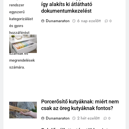
Iratrendező mappa használata:
A képen látható
így alakíts ki átlátható
rendszer
dokumentumkezelést
egyszerű
kategorizálást
Dunamaraton
6 nap ezelőtt
0
és gyors
hozzáférést
biztosít a
szerződések,
számlák és
megrendelések
számára.
Porcerősítő kutyáknak: miért nem
csak az öreg kutyáknak fontos?
Dunamaraton
2 hét ezelőtt
0