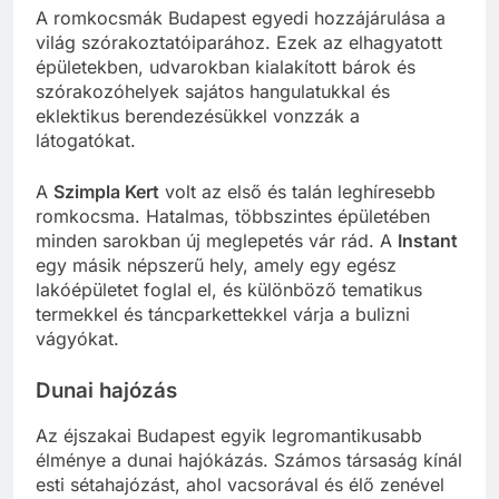
A romkocsmák Budapest egyedi hozzájárulása a
világ szórakoztatóiparához. Ezek az elhagyatott
épületekben, udvarokban kialakított bárok és
szórakozóhelyek sajátos hangulatukkal és
eklektikus berendezésükkel vonzzák a
látogatókat.
A
Szimpla Kert
volt az első és talán leghíresebb
romkocsma. Hatalmas, többszintes épületében
minden sarokban új meglepetés vár rád. A
Instant
egy másik népszerű hely, amely egy egész
lakóépületet foglal el, és különböző tematikus
termekkel és táncparkettekkel várja a bulizni
vágyókat.
Dunai hajózás
Az éjszakai Budapest egyik legromantikusabb
élménye a dunai hajókázás. Számos társaság kínál