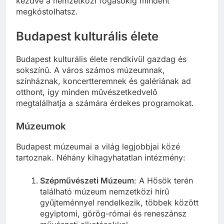
kezdve a nemzetközi fogásokig mindent
megkóstolhatsz.
Budapest kulturális élete
Budapest kulturális élete rendkívül gazdag és
sokszínű. A város számos múzeumnak,
színháznak, koncertteremnek és galériának ad
otthont, így minden művészetkedvelő
megtalálhatja a számára érdekes programokat.
Múzeumok
Budapest múzeumai a világ legjobbjai közé
tartoznak. Néhány kihagyhatatlan intézmény:
Szépművészeti Múzeum
: A Hősök terén
található múzeum nemzetközi hírű
gyűjteménnyel rendelkezik, többek között
egyiptomi, görög-római és reneszánsz