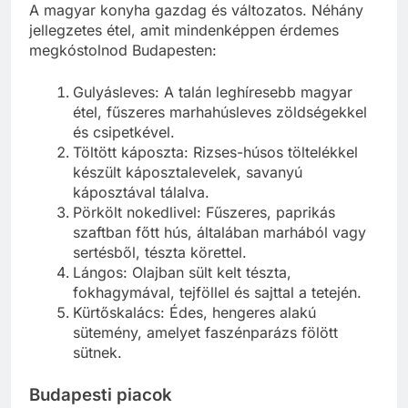
A magyar konyha gazdag és változatos. Néhány
jellegzetes étel, amit mindenképpen érdemes
megkóstolnod Budapesten:
Gulyásleves: A talán leghíresebb magyar
étel, fűszeres marhahúsleves zöldségekkel
és csipetkével.
Töltött káposzta: Rizses-húsos töltelékkel
készült káposztalevelek, savanyú
káposztával tálalva.
Pörkölt nokedlivel: Fűszeres, paprikás
szaftban főtt hús, általában marhából vagy
sertésből, tészta körettel.
Lángos: Olajban sült kelt tészta,
fokhagymával, tejföllel és sajttal a tetején.
Kürtőskalács: Édes, hengeres alakú
sütemény, amelyet faszénparázs fölött
sütnek.