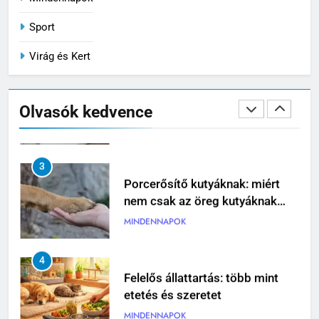
Mindennapok
rollerrel mennél haza? Ez lehet
az este legrosszabb döntése
EGÉSZSÉG
Sport
Virág és Kert
2
Iratrendező mappa használata:
így alakíts ki átlátható
Olvasók kedvence
dokumentumkezelést
MINDENNAPOK
3
Porcerősítő kutyáknak: miért
nem csak az öreg kutyáknak
fontos?
MINDENNAPOK
4
Felelős állattartás: több mint
etetés és szeretet
MINDENNAPOK