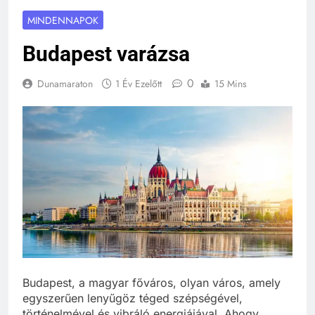
MINDENNAPOK
Budapest varázsa
0
Dunamaraton
1 Év Ezelőtt
15 Mins
Budapest, a magyar főváros, olyan város, amely
egyszerűen lenyűgöz téged szépségével,