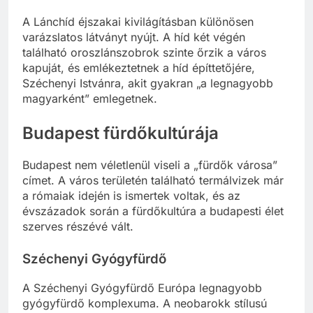
de esztétikailag is lenyűgöző.
A Lánchíd éjszakai kivilágításban különösen
varázslatos látványt nyújt. A híd két végén
található oroszlánszobrok szinte őrzik a város
kapuját, és emlékeztetnek a híd építtetőjére,
Széchenyi Istvánra, akit gyakran „a legnagyobb
magyarként” emlegetnek.
Budapest fürdőkultúrája
Budapest nem véletlenül viseli a „fürdők városa”
címet. A város területén található termálvizek már
a rómaiak idején is ismertek voltak, és az
évszázadok során a fürdőkultúra a budapesti élet
szerves részévé vált.
Széchenyi Gyógyfürdő
A Széchenyi Gyógyfürdő Európa legnagyobb