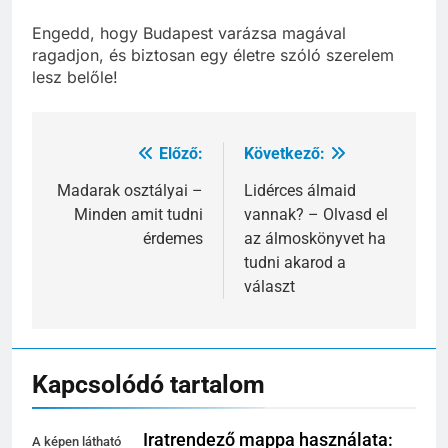
mindig készen áll arra, hogy lenyűgözzön téged.
Engedd, hogy Budapest varázsa magával
ragadjon, és biztosan egy életre szóló szerelem
lesz belőle!
Előző:
Következő:
Bejegyzés
navigáció
Madarak osztályai –
Lidérces álmaid
Minden amit tudni
vannak? – Olvasd el
érdemes
az álmoskönyvet ha
tudni akarod a
választ
Kapcsolódó tartalom