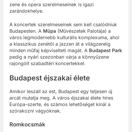
nemcsak építészeti remekmű, de a klasszikus
zene és opera szerelmeseinek is igazi
zarándokhelye.
A koncertek szerelmeseinek sem kell csalódniuk
Budapesten. A
Müpa
(Művészetek Palotája) a
város legmodernebb kulturális komplexuma, ahol
a klasszikus zenétől a jazzen át a világzenéig
minden műfaj képviselteti magát. A
Budapest Park
pedig a nyári szezonban várja a könnyűzene
rajongóit szabadtéri koncertekkel.
Budapest éjszakai élete
Amikor leszáll az est, Budapest egy teljesen új
arcát mutatja meg. A város éjszakai élete híres
Európa-szerte, és számos lehetőséget kínál a
szórakozni vágyóknak.
Romkocsmák