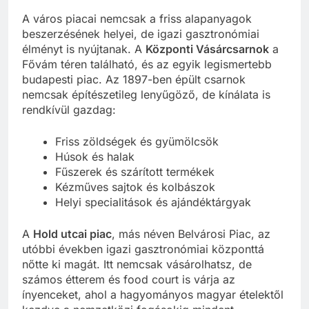
Budapesti piacok
A város piacai nemcsak a friss alapanyagok
beszerzésének helyei, de igazi gasztronómiai
élményt is nyújtanak. A
Központi Vásárcsarnok
a
Fővám téren található, és az egyik legismertebb
budapesti piac. Az 1897-ben épült csarnok
nemcsak építészetileg lenyűgöző, de kínálata is
rendkívül gazdag:
Friss zöldségek és gyümölcsök
Húsok és halak
Fűszerek és szárított termékek
Kézműves sajtok és kolbászok
Helyi specialitások és ajándéktárgyak
A
Hold utcai piac
, más néven Belvárosi Piac, az
utóbbi években igazi gasztronómiai központtá
nőtte ki magát. Itt nemcsak vásárolhatsz, de
számos étterem és food court is várja az
ínyenceket, ahol a hagyományos magyar ételektől