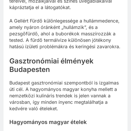
tereivel, mozaikjaival és színes üvegablakaival
kápráztatja el a látogatókat.
A Gellért Fürdő különlegessége a hullámmedence,
amely nyáron óránként „hullámzik”, és a
pezsgőfürdő, ahol a buborékok masszírozzák a
tested. A fürdő termálvize különösen jótékony
hatású ízületi problémákra és keringési zavarokra.
Gasztronómiai élmények
Budapesten
Budapest gasztronómiai szempontból is izgalmas
úti cél. A hagyományos magyar konyha mellett a
nemzetközi kulináris trendek is jelen vannak a
városban, így minden ínyenc megtalálhatja a
kedvére való ételeket.
Hagyományos magyar ételek