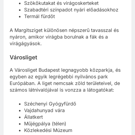
Futópályát a sportolni vágyóknak
Szökőkutakat és virágoskerteket
Szabadtéri színpadot nyári előadásokhoz
Termál fürdőt
A Margitsziget különösen népszerű tavasszal és
nyáron, amikor virágba borulnak a fák és a
virágágyások.
Városliget
A Városliget Budapest legnagyobb közparkja, és
egyben az egyik legrégebbi nyilvános park
Európában. A liget nemcsak zöld területeivel, de
számos látnivalójával is vonzza a látogatókat:
Széchenyi Gyógyfürdő
Vajdahunyad vára
Állatkert
Műjégpálya (télen)