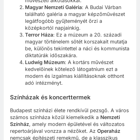
művészeti alkotásokkal.
Magyar Nemzeti Galéria
: A Budai Várban
található galéria a magyar képzőművészet
legátfogóbb gyűjteményét őrzi a
középkortól napjainkig.
Terror Háza
: Ez a múzeum a 20. századi
magyar történelem sötét korszakait mutatja
be, különös tekintettel a náci és kommunista
diktatúrák időszakára.
Ludwig Múzeum
: A kortárs művészet
kedvelőinek kötelező látogatnium ezt a
modern és izgalmas kiállításoknak otthont
adó intézményt.
Színházak és koncerttermek
Budapest színházi élete rendkívül pezsgő. A város
számos színháza közül kiemelkedik a
Nemzeti
Színház
, amely modern épületével és változatos
repertoárjával vonzza a nézőket. Az
Operaház