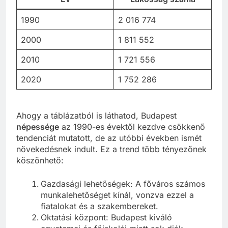
Év
Lakosság
száma
1990
2 016 774
2000
1 811 552
2010
1 721 556
2020
1 752 286
Ahogy a táblázatból is láthatod, Budapest
népessége
az 1990-es évektől kezdve csökkenő
tendenciát mutatott, de az utóbbi években ismét
növekedésnek indult. Ez a trend több tényezőnek
köszönhető:
Gazdasági lehetőségek: A főváros számos
munkalehetőséget kínál, vonzva ezzel a
fiatalokat és a szakembereket.
Oktatási központ: Budapest kiváló