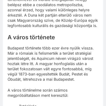
történelmével és vibráló energiájával. Ahogy
belépsz ebbe a csodálatos metropoliszba,
azonnal érzed, hogy valami különleges helyre
érkeztél. A Duna két partján elterülő város nem
csak Magyarország szíve, de Közép-Európa egyik
legfontosabb kulturális és gazdasági központja is.
A város története
Budapest története több ezer évre nyúlik vissza.
Már a rómaiak is felismerték a terület stratégiai
jelentőségét, és Aquincum néven virágzó várost
hoztak létre itt. A magyar honfoglalás után a
terület fokozatosan vált egyre fontosabbá, míg
végül 1873-ban egyesítették Budát, Pestet és
Óbudát, létrehozva a mai Budapestet.
A város történelme során számos
megpróbáltatáson ment keresztül: