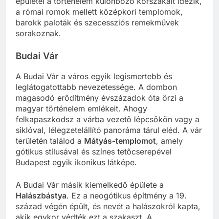
épületei a történelem különböző korszakait idézik,
a római romok mellett középkori templomok,
barokk paloták és szecessziós remekművek
sorakoznak.
Budai Vár
A Budai Vár a város egyik legismertebb és
leglátogatottabb nevezetessége. A dombon
magasodó erődítmény évszázadok óta őrzi a
magyar történelem emlékeit. Ahogy
felkapaszkodsz a várba vezető lépcsőkön vagy a
siklóval, lélegzetelállító panoráma tárul eléd. A vár
területén találod a
Mátyás-templomot
, amely
gótikus stílusával és színes tetőcserepével
Budapest egyik ikonikus látképe.
A Budai Vár másik kiemelkedő épülete a
Halászbástya
. Ez a neogótikus építmény a 19.
század végén épült, és nevét a halászokról kapta,