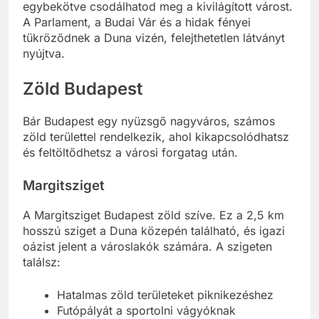
esti sétahajózást, ahol vacsorával és élő zenével
egybekötve csodálhatod meg a kivilágított várost.
A Parlament, a Budai Vár és a hidak fényei
tükröződnek a Duna vizén, felejthetetlen látványt
nyújtva.
Zöld Budapest
Bár Budapest egy nyüzsgő nagyváros, számos
zöld területtel rendelkezik, ahol kikapcsolódhatsz
és feltöltődhetsz a városi forgatag után.
Margitsziget
A Margitsziget Budapest zöld szíve. Ez a 2,5 km
hosszú sziget a Duna közepén található, és igazi
oázist jelent a városlakók számára. A szigeten
találsz:
Hatalmas zöld területeket piknikezéshez