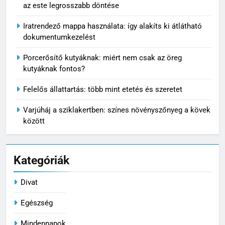
Megittál két pohárral, és rollerrel mennél haza? Ez lehet
6
az este legrosszabb döntése
Mikor nem éri meg tovább
Iratrendező mappa használata: így alakíts ki átlátható
javítani az autót?
dokumentumkezelést
MINDENNAPOK
Porcerősítő kutyáknak: miért nem csak az öreg
kutyáknak fontos?
7
Pizzadoboz: a tökéletes
Felelős állattartás: több mint etetés és szeretet
pizzaélmény egyik legfontosabb
eleme
MINDENNAPOK
Varjúháj a sziklakertben: színes növényszőnyeg a kövek
között
8
Ízületvédő kutyáknak: tudatos
Kategóriák
gondoskodás a mozgás
szabadságáért
MINDENNAPOK
Divat
1
Egészség
Megittál két pohárral, és