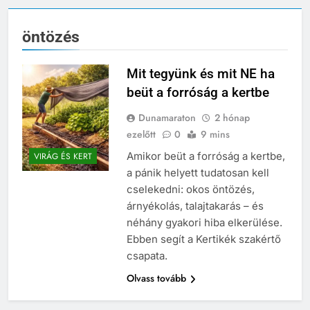
öntözés
Mit tegyünk és mit NE ha
beüt a forróság a kertbe
Dunamaraton
2 hónap
ezelőtt
0
9 mins
Amikor beüt a forróság a kertbe,
VIRÁG ÉS KERT
a pánik helyett tudatosan kell
cselekedni: okos öntözés,
árnyékolás, talajtakarás – és
néhány gyakori hiba elkerülése.
Ebben segít a Kertikék szakértő
csapata.
Olvass tovább