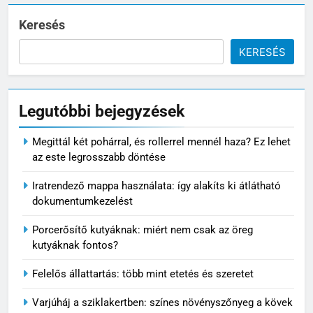
Keresés
KERESÉS
Legutóbbi bejegyzések
Megittál két pohárral, és rollerrel mennél haza? Ez lehet
5
az este legrosszabb döntése
Varjúháj a sziklakertben: színes
Iratrendező mappa használata: így alakíts ki átlátható
növényszőnyeg a kövek között
dokumentumkezelést
VIRÁG ÉS KERT
Porcerősítő kutyáknak: miért nem csak az öreg
kutyáknak fontos?
6
Mikor nem éri meg tovább
Felelős állattartás: több mint etetés és szeretet
javítani az autót?
MINDENNAPOK
Varjúháj a sziklakertben: színes növényszőnyeg a kövek