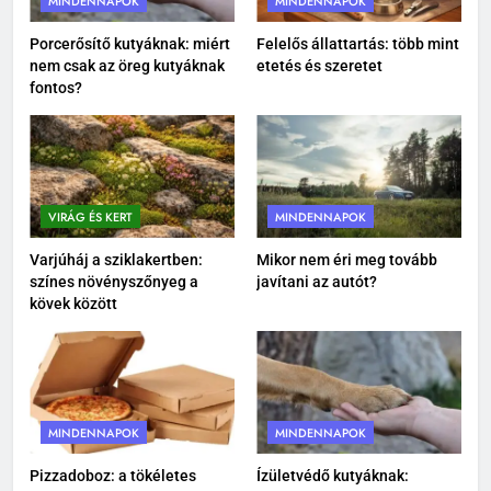
MINDENNAPOK
MINDENNAPOK
1
Megittál két pohárral, és
Porcerősítő kutyáknak: miért
Felelős állattartás: több mint
nem csak az öreg kutyáknak
etetés és szeretet
rollerrel mennél haza? Ez lehet
fontos?
az este legrosszabb döntése
EGÉSZSÉG
2
Iratrendező mappa használata:
így alakíts ki átlátható
VIRÁG ÉS KERT
MINDENNAPOK
dokumentumkezelést
MINDENNAPOK
Varjúháj a sziklakertben:
Mikor nem éri meg tovább
színes növényszőnyeg a
javítani az autót?
3
kövek között
Porcerősítő kutyáknak: miért
nem csak az öreg kutyáknak
fontos?
MINDENNAPOK
MINDENNAPOK
MINDENNAPOK
4
Felelős állattartás: több mint
Pizzadoboz: a tökéletes
Ízületvédő kutyáknak: