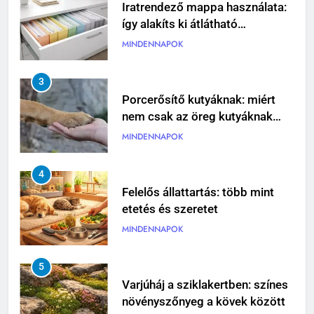
Iratrendező mappa használata:
így alakíts ki átlátható
dokumentumkezelést
MINDENNAPOK
3
Porcerősítő kutyáknak: miért
nem csak az öreg kutyáknak
fontos?
MINDENNAPOK
4
Felelős állattartás: több mint
etetés és szeretet
MINDENNAPOK
5
Varjúháj a sziklakertben: színes
növényszőnyeg a kövek között