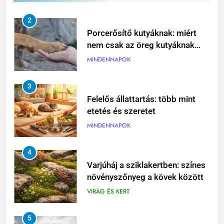
2
Porcerősítő kutyáknak: miért
nem csak az öreg kutyáknak
fontos?
MINDENNAPOK
3
Felelős állattartás: több mint
etetés és szeretet
MINDENNAPOK
4
Varjúháj a sziklakertben: színes
növényszőnyeg a kövek között
VIRÁG ÉS KERT
5