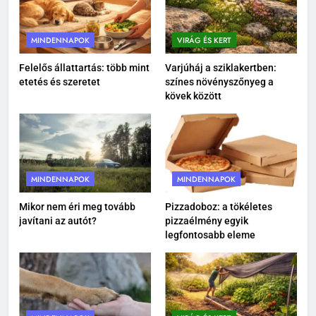
VIRÁG ÉS KERT
MINDENNAPOK
VIRÁG ÉS KERT
1
Iratrendező mappa használata:
Felelős állattartás: több mint
Varjúháj a sziklakertben:
etetés és szeretet
színes növényszőnyeg a
így alakíts ki átlátható
kövek között
dokumentumkezelést
MINDENNAPOK
2
Porcerősítő kutyáknak: miért
nem csak az öreg kutyáknak
MINDENNAPOK
MINDENNAPOK
fontos?
MINDENNAPOK
Mikor nem éri meg tovább
Pizzadoboz: a tökéletes
javítani az autót?
pizzaélmény egyik
3
legfontosabb eleme
Felelős állattartás: több mint
etetés és szeretet
MINDENNAPOK