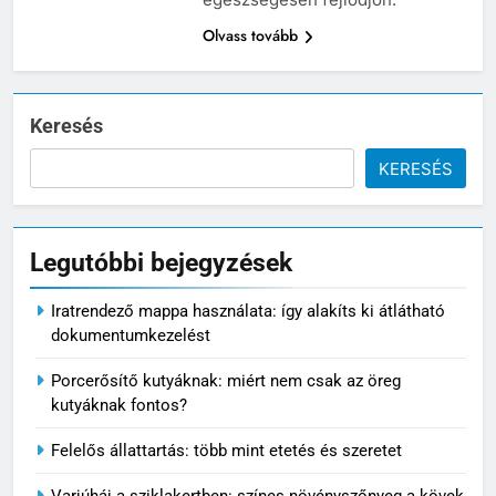
Olvass tovább
Keresés
KERESÉS
Legutóbbi bejegyzések
5
Iratrendező mappa használata: így alakíts ki átlátható
Mikor nem éri meg tovább
dokumentumkezelést
javítani az autót?
Porcerősítő kutyáknak: miért nem csak az öreg
MINDENNAPOK
kutyáknak fontos?
Felelős állattartás: több mint etetés és szeretet
6
Pizzadoboz: a tökéletes