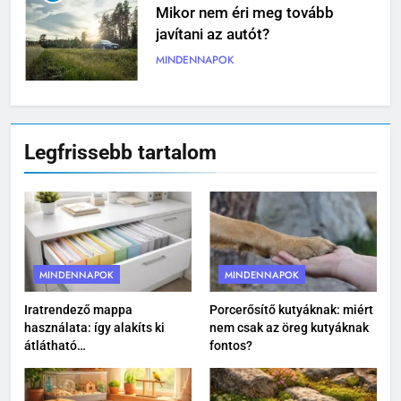
Mikor nem éri meg tovább
javítani az autót?
MINDENNAPOK
6
Pizzadoboz: a tökéletes
Legfrissebb tartalom
pizzaélmény egyik legfontosabb
eleme
MINDENNAPOK
7
Ízületvédő kutyáknak: tudatos
gondoskodás a mozgás
MINDENNAPOK
MINDENNAPOK
szabadságáért
MINDENNAPOK
Iratrendező mappa
Porcerősítő kutyáknak: miért
használata: így alakíts ki
nem csak az öreg kutyáknak
8
átlátható
fontos?
dokumentumkezelést
Mit tegyünk és mit NE ha beüt a
forróság a kertbe