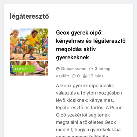
légáteresztő
Geox gyerek cipő:
kényelmes és légáteresztő
megoldás aktív
gyerekeknek
Dunamaraton
3 hónap
EGÉSZSÉG
ezelőtt
0
12 mins
A Geox gyerek cipő ideális
választás a folyton mozgásban
lévő kicsiknek: kényelmes,
légáteresztő és tartós. A Picur
Cipő szakértői segítenek
megtalálni a tökéletes Geox
modellt, hogy a gyerekek lába
egészségesen fejlődjön.