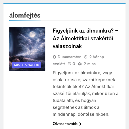
álomfejtés
Figyeljünk az álmainkra? –
Az Álmoktitkai szakértői
válaszolnak
Dunamaraton
2 hónap
ezelőtt
0
9 mins
MINDENNAPOK
Figyeljünk az álmainkra, vagy
csak furcsa éjszakai képeknek
tekintsük őket? Az Álmoktitkai
szakértői elárulják, mikor üzen a
tudatalatti, és hogyan
segíthetnek az álmok a
mindennapi döntéseinkben.
Olvass tovább