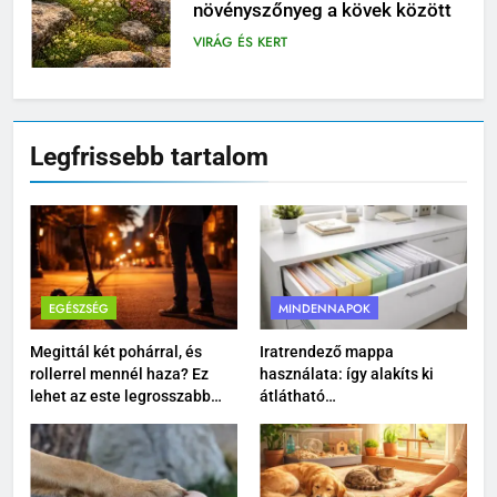
növényszőnyeg a kövek között
VIRÁG ÉS KERT
6
Mikor nem éri meg tovább
Legfrissebb tartalom
javítani az autót?
MINDENNAPOK
7
Pizzadoboz: a tökéletes
pizzaélmény egyik legfontosabb
EGÉSZSÉG
MINDENNAPOK
eleme
MINDENNAPOK
Megittál két pohárral, és
Iratrendező mappa
rollerrel mennél haza? Ez
használata: így alakíts ki
8
lehet az este legrosszabb
átlátható
döntése
dokumentumkezelést
Ízületvédő kutyáknak: tudatos
gondoskodás a mozgás
szabadságáért
MINDENNAPOK