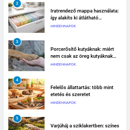
2
Iratrendező mappa használata:
így alakíts ki átlátható
dokumentumkezelést
MINDENNAPOK
3
Porcerősítő kutyáknak: miért
nem csak az öreg kutyáknak
fontos?
MINDENNAPOK
4
Felelős állattartás: több mint
etetés és szeretet
MINDENNAPOK
5
Varjúháj a sziklakertben: színes