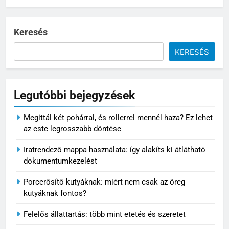
Keresés
KERESÉS
Legutóbbi bejegyzések
Megittál két pohárral, és rollerrel mennél haza? Ez lehet
5
az este legrosszabb döntése
Varjúháj a sziklakertben: színes
Iratrendező mappa használata: így alakíts ki átlátható
növényszőnyeg a kövek között
dokumentumkezelést
VIRÁG ÉS KERT
Porcerősítő kutyáknak: miért nem csak az öreg
kutyáknak fontos?
6
Mikor nem éri meg tovább
Felelős állattartás: több mint etetés és szeretet
javítani az autót?