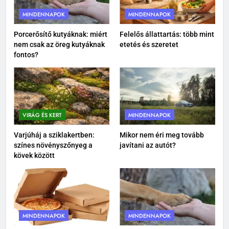
MINDENNAPOK
MINDENNAPOK
1
Megittál két pohárral, és
Porcerősítő kutyáknak: miért
Felelős állattartás: több mint
nem csak az öreg kutyáknak
etetés és szeretet
rollerrel mennél haza? Ez lehet
fontos?
az este legrosszabb döntése
EGÉSZSÉG
2
Iratrendező mappa használata:
így alakíts ki átlátható
VIRÁG ÉS KERT
MINDENNAPOK
dokumentumkezelést
MINDENNAPOK
Varjúháj a sziklakertben:
Mikor nem éri meg tovább
színes növényszőnyeg a
javítani az autót?
3
kövek között
Porcerősítő kutyáknak: miért
nem csak az öreg kutyáknak
fontos?
MINDENNAPOK
MINDENNAPOK
MINDENNAPOK
4