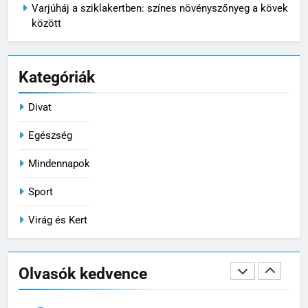
MINDENNAPOK
Varjúháj a sziklakertben: színes növényszőnyeg a kövek
között
7
Pizzadoboz: a tökéletes
Kategóriák
pizzaélmény egyik legfontosabb
eleme
MINDENNAPOK
Divat
8
Egészség
Ízületvédő kutyáknak: tudatos
Mindennapok
gondoskodás a mozgás
szabadságáért
MINDENNAPOK
Sport
Virág és Kert
1
Megittál két pohárral, és
rollerrel mennél haza? Ez lehet
Olvasók kedvence
az este legrosszabb döntése
EGÉSZSÉG